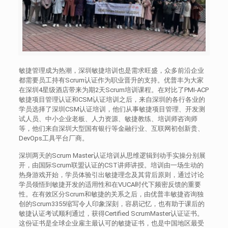
敏捷管理成为热潮，深圳敏捷培训也是需求旺盛，众多前沿企业
都需要员工持有Scrum认证作为职业晋升的支持。优普丰为大家
在深圳4星级酒店带来为期2天Scrum培训课程。在对比了PMI-ACP
敏捷项目管理认证和CSM认证培训之后，来自深圳的各行各业的
学员选择了深圳CSM认证培训，他们从事敏捷项目管理、开发测
试人员、中小企业老板、人力资源、敏捷教练、培训师咨询师
等，他们来自深圳大型国有银行等金融行业、互联网初创新贵、
DevOps工具平台厂商。
深圳两天的Scrum Master认证培训从思维逻辑到动手实操分别展
开，由国际Scrum联盟认证的CST讲师讲授。培训由一场生动的
热身游戏开始，学员体验引出敏捷理念及其背后原则，通过讨论
学员领悟到敏捷开发的适用性和在VUCA时代下频密反馈的重要
性。在有效区分Scrum和敏捷的关系之后，由优普丰敏捷咨询独
创的Scrum3355缩写令人印象深刻，容易记忆，也有助于课后的
敏捷认证考试顺利通过，获得Certified ScrumMaster认证证书。
这份证书是全球企业雇主最认可的敏捷证书，也是中国地区最受