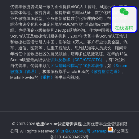
优普丰敏捷咨询是一家为企业提供AIGC人工智能、AI提示词工程和
智能体落地、敏捷咨询、敏捷培训与国际认证、数字化转型教育、
业务敏捷组织转型、业务创新敏捷数字化管理的公司，帮助企业在
经济快速变化和不确定环境的VUCA时代打造高响应力的催化型组
在线咨询
织。也提供企业级敏捷和DevOps落地咨询。作为中国领先的
Scrum认证及敏捷培训服务机构，2007年优普丰将Scrum认证培训
和敏捷社区活动引入中国，影响达10万人。客户行业涉及金融、汽
车、通信、医药等，注重工程能力、思维认知等人员成长，顾问常
年出任中国敏捷社区的意见领袖，培养多位敏捷教练。在华的13位
Scrum联盟最高级认证
讲师及教练（CST/CEC/CTC）
，有12位出
自优普丰。优普丰顾问
团队翻译和撰写了10多本著作
，如
《Scrum
敏捷项目管理》
、极限编程旗手Uncle Bob的
《敏捷整洁之道》
、
Martin Fowler的
《重构》
等书籍和视频。
© 2007-
2026
敏捷Scrum认证培训课程
-上海优普丰企业管理有限
公司. All Rights Reserved
沪ICP备08021483号
Sitemap
沪公网安
备31010402334976号