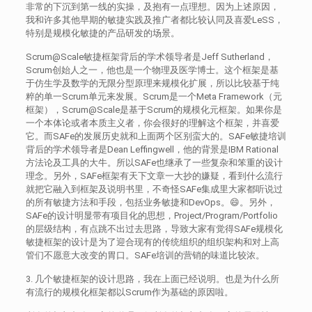
非常的下沉到第一线的实操，及抱有一点理想。因为上述原因，
我和许多其他早期的敏捷实践及推广者都比较认同及喜爱LeSS，
特别是规模化敏捷的产品研发的场景。
Scrum@Scale敏捷框架背后的学术领导者是Jeff Sutherland，
Scrum创始人之一，他也是一个物理及医学博士。这个框架是基
于仿生学及数学的无限分型原理来规模化扩展，所以比较基于纯
粹的单一Scrum单元来发展。Scrum是一个Meta Framework（元
框架），Scrum@Scale是基于Scrum的规模化元框架。如果你是
一个本体论或者本质主义者，你会很好的理解这个框架，并喜爱
它。而SAFe的发展历史就和上面两个区别蛮大的。SAFe敏捷培训
背后的学术领导者是Dean Leffingwell，他的背景是IBM Rational
方法论及工具的大牛。所以SAFe也继承了一些复杂和笨重的设计
理念。另外，SAFe框架有天下文章一大抄的嫌疑，看到什么流行
就把它融入到框架及说明书里，不奇怪SAFe集成里大家都听说过
的所有敏捷方法和手段，包括业务敏捷和DevOps。😄。另外，
SAFe的设计明显带有项目化的思想，Project/Program/Portfolio
的层级结构，有点跳不出过去思路，导致大家有觉得SAFe规模化
敏捷框架的设计是为了迎合现有的传统组织的组织架构和对上高
管们不愿意大改变的胃口。SAFe培训的营销的味道比较浓。
3. 几个敏捷框架的设计思路，我在上面已经说明。也是为什么所
有流行的规模化框架都以Scrum作为基础的原因啦。