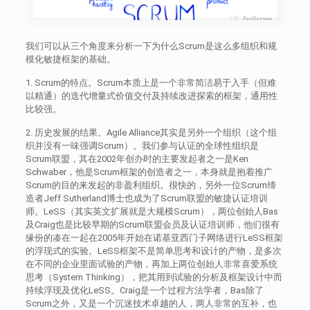
我们可以从三个角度来分析一下为什么Scrum是这么多组织和规
模化敏捷框架的基础。
1. Scrum的特点。Scrum本质上是一个非常简洁易于入手（但难
以精通）的迭代增量式价值交付及持续改进探索的框架，通用性
比较强。
2. 历史发展的结果。Agile Alliance其实是另外一个组织（这个组
织并没有一味强调Scrum）。我们参与认证的全球性组织是
Scrum联盟，其在2002年创办时的主要发起者之一是Ken
Schwaber，他是Scrum框架的创造者之一，本身就是抱着推广
Scrum的目的来发起的非盈利组织。很快的，另外一位Scrum缔
造者Jeff Sutherland博士也成为了Scrum联盟的敏捷认证培训
师。LeSS（其实英文扩展就是大规模Scrum），两位创始人Bas
及Craig也是比较早期的Scrum联盟会员及认证培训师，他们很有
缘份的凑在一起在2005年开始在诺基亚西门子网络进行LeSS框架
的浮现式的实验。LeSS框架不是简单思考和设计的产物，是多次
在不同的企业里面试验的产物，再加上两位创始人非常喜爱系统
思考（System Thinking），把其用到试验的分析及框架设计中而
持续浮现及优化LeSS。Craig是一个过程方法学者，Bas除了
Scrum之外，又是一个沉迷技术卓越的人，两人非常的互补，也