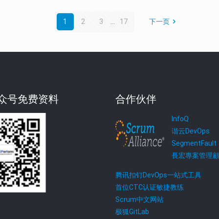
1
2
3
...
17
下一页
众号免费资料
合作伙伴
InfoQ
谐云DevOps
SegmentFault
長宏專案管理
腾讯扣钉DevOps一站式工具
首位CTC认证敏捷教练
Scrum中文网站
极狐GitLab