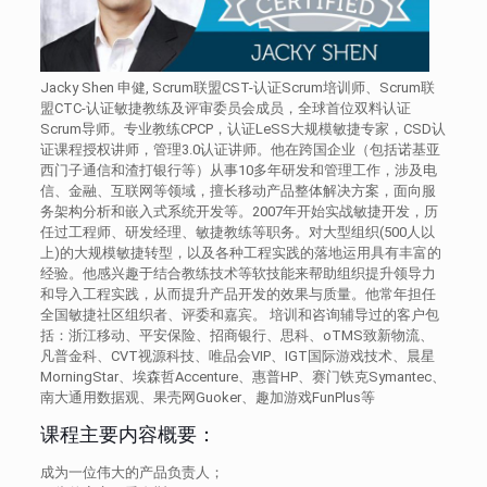
Jacky Shen 申健, Scrum联盟CST-认证Scrum培训师、Scrum联
盟CTC-认证敏捷教练及评审委员会成员，全球首位双料认证
Scrum导师。专业教练CPCP，认证LeSS大规模敏捷专家，CSD认
证课程授权讲师，管理3.0认证讲师。他在跨国企业（包括诺基亚
西门子通信和渣打银行等）从事10多年研发和管理工作，涉及电
信、金融、互联网等领域，擅长移动产品整体解决方案，面向服
务架构分析和嵌入式系统开发等。2007年开始实战敏捷开发，历
任过工程师、研发经理、敏捷教练等职务。对大型组织(500人以
上)的大规模敏捷转型，以及各种工程实践的落地运用具有丰富的
经验。他感兴趣于结合教练技术等软技能来帮助组织提升领导力
和导入工程实践，从而提升产品开发的效果与质量。他常年担任
全国敏捷社区组织者、评委和嘉宾。 培训和咨询辅导过的客户包
括：浙江移动、平安保险、招商银行、思科、oTMS致新物流、
凡普金科、CVT视源科技、唯品会VIP、IGT国际游戏技术、晨星
MorningStar、埃森哲Accenture、惠普HP、赛门铁克Symantec、
南大通用数据观、果壳网Guoker、趣加游戏FunPlus等
课程主要内容概要：
成为一位伟大的产品负责人；