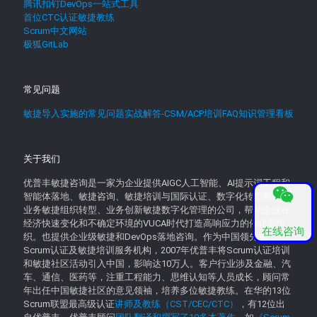
腾讯扣钉DevOps一站式工具
首位CTC认证敏捷教练
Scrum中文网站
极狐GitLab
常见问题
敏捷导入实施的常见问题实战解答-CSM/ACP培训FAQ知识管理看板
关于我们
优普丰敏捷咨询是一家为企业提供AIGC人工智能、AI提示词工程和
智能体落地、敏捷咨询、敏捷培训与国际认证、数字化转型教育、
业务敏捷组织转型、业务创新敏捷数字化管理的公司，帮助企业在
经济快速变化和不确定环境的VUCA时代打造高响应力的催化型组
在线咨询
织。也提供企业级敏捷和DevOps落地咨询。作为中国领先的
Scrum认证及敏捷培训服务机构，2007年优普丰将Scrum认证培训
和敏捷社区活动引入中国，影响达10万人。客户行业涉及金融、汽
车、通信、医药等，注重工程能力、思维认知等人员成长，顾问常
年出任中国敏捷社区的意见领袖，培养多位敏捷教练。在华的13位
Scrum联盟最高级认证
讲师及教练（CST/CEC/CTC）
，有12位出