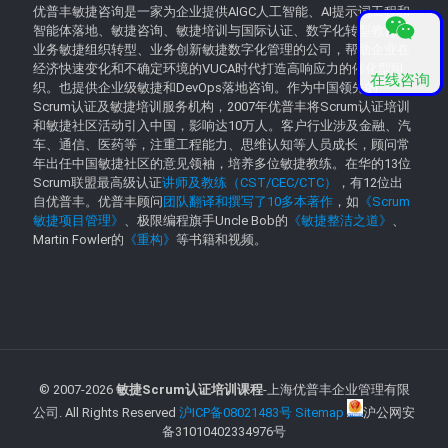
优普丰敏捷咨询是一家为企业提供AIGC人工智能、AI提示词工程和
智能体落地、敏捷咨询、敏捷培训与国际认证、数字化转型教育、
业务敏捷组织转型、业务创新敏捷数字化管理的公司，帮助企业在
经济快速变化和不确定环境的VUCA时代打造高响应力的催化型组
在线咨询
织。也提供企业级敏捷和DevOps落地咨询。作为中国领先的
Scrum认证及敏捷培训服务机构，2007年优普丰将Scrum认证培训
和敏捷社区活动引入中国，影响达10万人。客户行业涉及金融、汽
车、通信、医药等，注重工程能力、思维认知等人员成长，顾问常
年出任中国敏捷社区的意见领袖，培养多位敏捷教练。在华的13位
Scrum联盟最高级认证
讲师及教练（CST/CEC/CTC）
，有12位出
自优普丰。优普丰顾问
团队翻译和撰写了10多本著作
，如
《Scrum
敏捷项目管理》
、极限编程旗手Uncle Bob的
《敏捷整洁之道》
、
Martin Fowler的
《重构》
等书籍和视频。
© 2007-
2026
敏捷Scrum认证培训课程
-上海优普丰企业管理有限
公司. All Rights Reserved
沪ICP备08021483号
Sitemap
沪公网安
备31010402334976号