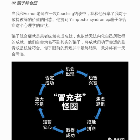
02
骗子终合症
当我和Vernon老师在一次Coaching约谈中，我和他分享了我对于
敏捷教练的价值的困惑。他提到了imposter syndromep骗子综合
症这个心理学的症状。
骗子综合症就是患者纵然功成名就，也依然无法内化自己所取得
的成就。他们自命为名不副其实的骗子，将成就归功于命运的垂
青或是机缘巧合。似乎眼前的辉煌并非最终结果，意外终有一天
会降临。