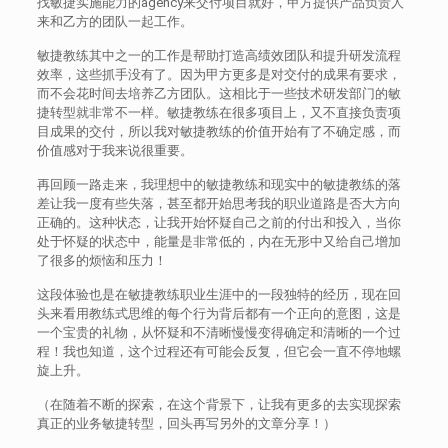
找敏捷实施能力的agency来交付项目就好，甲方提供产品负责人
来和乙方的团队一起工作。
敏捷教练其中之一的工作是帮助打造高绩效团队和提升研发流程
效率，这些抓手没有了。因为甲方更多是对交付的成果有要求，
而不会花时间去培养乙方团队。这相比于一些技术研发部门的敏
捷转型就非常不一样。敏捷教练在很多项目上，又不直接负责项
目成果的交付，所以我对敏捷教练的价值开始有了不确定感，而
价值感对于我来说很重要。
再回顾一路走来，我理想中的敏捷教练和现实中的敏捷教练的落
差让我一度有些失落，甚至都开始思考我的职业道路是否大方向
正确的。这种状态，让我开始怀疑自己之前的付出和投入，当你
处于怀疑的状态中，能量是非常低的，内在无形中又给自己增加
了很多的烦恼和压力！
这段体验也是在敏捷教练职业生涯中的一段独特的经历，现在回
头来看用教练式思维的每个行为背后都有一个正向的意图，这是
一个宝贵的礼物，从怀疑和不清晰慢慢变得确定和清晰的一个过
程！我也知道，这个过程还有可能会反复，但它会一直不停地螺
旋上升。
（在随着不断的探索，在这个背景下，让我有更多的去实现探索
真正的业务敏捷转型，回头再写另外的文章分享！）