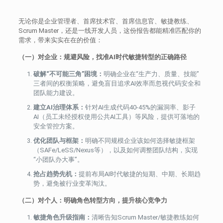
无论你是企业管理者、首席技术官、首席信息官、敏捷教练、
Scrum Master，还是一线开发人员，这份报告都能精准匹配你的
需求，带来实实在在的价值：
（一）对企业：规避风险，找准AI时代敏捷转型的正确路径
破解“不可能三角”困境：
明确企业在“生产力、质量、技能”
三者间的权衡策略，避免盲目追求AI效率而忽视代码安全和
团队能力建设。
建立AI治理体系：
针对AI生成代码40-45%的漏洞率、影子
AI（员工未经授权使用公共AI工具）等风险，提供可落地的
安全管控方案。
优化团队与框架：
明确不同规模企业该如何选择敏捷框架
（SAFe/LeSS/Nexus等），以及如何调整团队结构，实现
“小团队办大事”。
抢占趋势先机：
提前布局AI时代敏捷的短期、中期、长期趋
势，避免被行业变革淘汰。
（二）对个人：明确角色转型方向，提升核心竞争力
敏捷角色升级指南：
清晰告知Scrum Master/敏捷教练如何