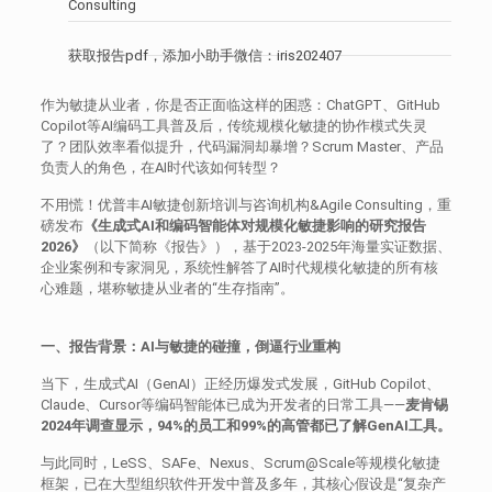
Consulting
获取报告pdf，添加小助手微信：iris202407
作为敏捷从业者，你是否正面临这样的困惑：ChatGPT、GitHub
Copilot等AI编码工具普及后，传统规模化敏捷的协作模式失灵
了？团队效率看似提升，代码漏洞却暴增？Scrum Master、产品
负责人的角色，在AI时代该如何转型？
不用慌！优普丰AI敏捷创新培训与咨询机构&Agile Consulting，重
磅发布
《生成式AI和编码智能体对规模化敏捷影响的研究报告
2026》
（以下简称《报告》），基于2023-2025年海量实证数据、
企业案例和专家洞见，系统性解答了AI时代规模化敏捷的所有核
心难题，堪称敏捷从业者的“生存指南”。
一、报告背景：AI与敏捷的碰撞，倒逼行业重构
当下，生成式AI（GenAI）正经历爆发式发展，GitHub Copilot、
Claude、Cursor等编码智能体已成为开发者的日常工具——
麦肯锡
2024年调查显示，94%的员工和99%的高管都已了解GenAI工具。
与此同时，LeSS、SAFe、Nexus、Scrum@Scale等规模化敏捷
框架，已在大型组织软件开发中普及多年，其核心假设是“复杂产