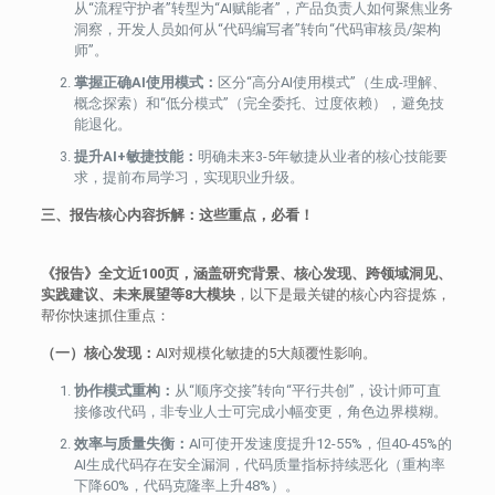
从“流程守护者”转型为“AI赋能者”，产品负责人如何聚焦业务
洞察，开发人员如何从“代码编写者”转向“代码审核员/架构
师”。
掌握正确AI使用模式：
区分“高分AI使用模式”（生成-理解、
概念探索）和“低分模式”（完全委托、过度依赖），避免技
能退化。
提升AI+敏捷技能：
明确未来3-5年敏捷从业者的核心技能要
求，提前布局学习，实现职业升级。
三、报告核心内容拆解：这些重点，必看！
《报告》全文近100页，涵盖研究背景、核心发现、跨领域洞见、
实践建议、未来展望等8大模块
，以下是最关键的核心内容提炼，
帮你快速抓住重点：
（一）核心发现：
AI对规模化敏捷的5大颠覆性影响。
协作模式重构：
从“顺序交接”转向“平行共创”，设计师可直
接修改代码，非专业人士可完成小幅变更，角色边界模糊。
效率与质量失衡：
AI可使开发速度提升12-55%，但40-45%的
AI生成代码存在安全漏洞，代码质量指标持续恶化（重构率
下降60%，代码克隆率上升48%）。