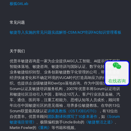
极狐GitLab
常见问题
敏捷导入实施的常见问题实战解答-CSM/ACP培训FAQ知识管理看板
关于我们
优普丰敏捷咨询是一家为企业提供AIGC人工智能、AI提示词工程和
智能体落地、敏捷咨询、敏捷培训与国际认证、数字化转型教育、
业务敏捷组织转型、业务创新敏捷数字化管理的公司，帮助企业在
经济快速变化和不确定环境的VUCA时代打造高响应力的催化型组
在线咨询
织。也提供企业级敏捷和DevOps落地咨询。作为中国领先的
Scrum认证及敏捷培训服务机构，2007年优普丰将Scrum认证培训
和敏捷社区活动引入中国，影响达10万人。客户行业涉及金融、汽
车、通信、医药等，注重工程能力、思维认知等人员成长，顾问常
年出任中国敏捷社区的意见领袖，培养多位敏捷教练。在华的13位
Scrum联盟最高级认证
讲师及教练（CST/CEC/CTC）
，有12位出
自优普丰。优普丰顾问
团队翻译和撰写了10多本著作
，如
《Scrum
敏捷项目管理》
、极限编程旗手Uncle Bob的
《敏捷整洁之道》
、
Martin Fowler的
《重构》
等书籍和视频。