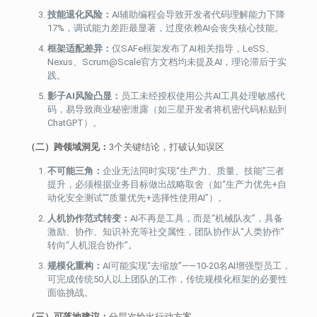
技能退化风险：
AI辅助编程会导致开发者代码理解能力下降
17%，调试能力差距最显著，过度依赖AI会丧失核心技能。
框架适配差异：
仅SAFe框架发布了AI相关指导，LeSS、
Nexus、Scrum@Scale官方文档均未提及AI，理论滞后于实
践。
影子AI风险凸显：
员工未经授权使用公共AI工具处理敏感代
码，易导致商业秘密泄露（如三星开发者将机密代码粘贴到
ChatGPT）。
（二）跨领域洞见：
3个关键结论，打破认知误区
不可能三角：
企业无法同时实现“生产力、质量、技能”三者
提升，必须根据业务目标做出战略取舍（如“生产力优先+自
动化安全测试”“质量优先+选择性使用AI”）。
人机协作范式转变：
AI不再是工具，而是“机械队友”，具备
激励、协作、知识补充等社交属性，团队协作从“人类协作”
转向“人机混合协作”。
规模化重构：
AI可能实现“去缩放”——10-20名AI增强型员工，
可完成传统50人以上团队的工作，传统规模化框架的必要性
面临挑战。
（三）可落地建议：
分层次给出行动方案