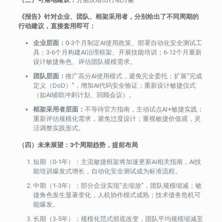
《报告》针对企业、团队、框架采用者，分别给出了不同周期的
行动建议，直接套用即可：
企业层面：
0-3个月制定AI使用政策、部署自动化安全测试工
具；3-6个月构建AI治理框架、开展技能培训；6-12个月重新
设计敏捷角色、评估团队规模需求。
团队层面：
推广高分AI使用模式，避免完全委托；扩展“完成
定义（DoD）”，增加AI代码安全验证；重新设计敏捷仪式
（如AI辅助冲刺计划、回顾会议）。
框架采用者层面：
不等待官方指南，主动试点AI+敏捷实践；
重新评估规模化需求，避免过度设计；重视敏捷价值观，灵
活调整实践形式。
（四）未来展望：3个周期趋势，提前布局
短期（0-1年）：主流敏捷框架将加速更新AI相关指南，AI技
能培训爆发式增长，自动化安全测试成为标准流程。
中期（1-3年）：部分企业实现“去缩放”，团队规模缩减；敏
捷角色发生显著变化，人机协作模式成熟；技术债务危机可
能爆发。
长期（3-5年）：规模化范式彻底改变，团队平均规模缩减至