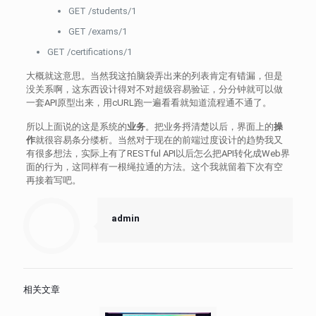
GET /students/1
GET /exams/1
GET /certifications/1
大概就这意思。当然我这拍脑袋弄出来的列表肯定有错漏，但是
没关系啊，这东西设计得对不对超级容易验证，分分钟就可以做
一套API原型出来，用cURL跑一遍看看就知道流程通不通了。
所以上面说的这是系统的
业务
。把业务捋清楚以后，界面上的
操
作
就很容易条分缕析。当然对于现在的前端过度设计的趋势我又
有很多想法，实际上有了RESTful API以后怎么把API转化成Web界
面的行为，这同样有一根绳拉通的方法。这个我就留着下次有空
再接着写吧。
admin
相关文章