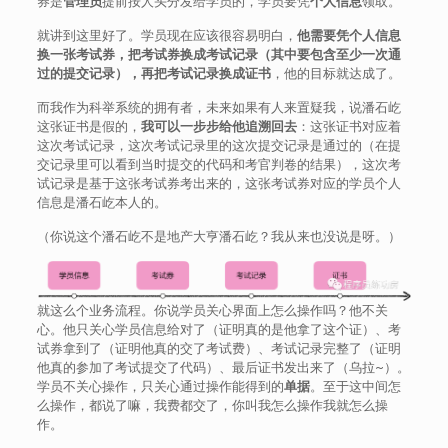
券是
管理员
提前按人头分发给学员的，学员要凭
个人信息
领取。
就讲到这里好了。学员现在应该很容易明白，
他需要凭个人信息
换一张考试券，把考试券换成考试记录（其中要包含至少一次通
过的提交记录），再把考试记录换成证书
，他的目标就达成了。
而我作为科举系统的拥有者，未来如果有人来置疑我，说潘石屹
这张证书是假的，
我可以一步步给他追溯回去
：这张证书对应着
这次考试记录，这次考试记录里的这次提交记录是通过的（在提
交记录里可以看到当时提交的代码和考官判卷的结果），这次考
试记录是基于这张考试券考出来的，这张考试券对应的学员个人
信息是潘石屹本人的。
（你说这个潘石屹不是地产大亨潘石屹？我从来也没说是呀。）
就这么个业务流程。你说学员关心界面上怎么操作吗？他不关
心。他只关心学员信息给对了（证明真的是他拿了这个证）、考
试券拿到了（证明他真的交了考试费）、考试记录完整了（证明
他真的参加了考试提交了代码）、最后证书发出来了（乌拉~）。
学员不关心操作，只关心通过操作能得到的
单据
。至于这中间怎
么操作，都说了嘛，我费都交了，你叫我怎么操作我就怎么操
作。