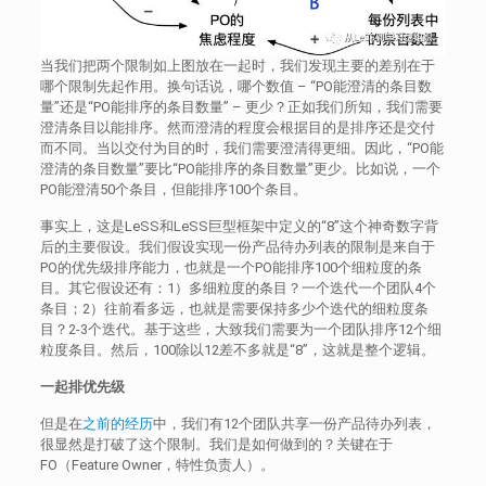
当我们把两个限制如上图放在一起时，我们发现主要的差别在于
哪个限制先起作用。换句话说，哪个数值 – “PO能澄清的条目数
量”还是“PO能排序的条目数量” – 更少？正如我们所知，我们需要
澄清条目以能排序。然而澄清的程度会根据目的是排序还是交付
而不同。当以交付为目的时，我们需要澄清得更细。因此，“PO能
澄清的条目数量”要比“PO能排序的条目数量”更少。比如说，一个
PO能澄清50个条目，但能排序100个条目。
事实上，这是LeSS和LeSS巨型框架中定义的“8”这个神奇数字背
后的主要假设。我们假设实现一份产品待办列表的限制是来自于
PO的优先级排序能力，也就是一个PO能排序100个细粒度的条
目。其它假设还有：1）多细粒度的条目？一个迭代一个团队4个
条目；2）往前看多远，也就是需要保持多少个迭代的细粒度条
目？2-3个迭代。基于这些，大致我们需要为一个团队排序12个细
粒度条目。然后，100除以12差不多就是“8”，这就是整个逻辑。
一起排优先级
但是在
之前的经历
中，我们有12个团队共享一份产品待办列表，
很显然是打破了这个限制。我们是如何做到的？关键在于
FO（Feature Owner，特性负责人）。