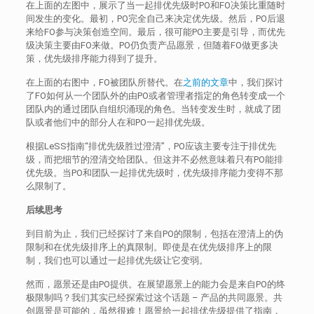
在上面的左图中，展示了当一起排优先级时PO和FO决策比重随时
间发生的变化。最初，PO完全自己来决定优先级。然后，PO后退
来给FO参与决策创造空间。最后，很可能PO主要是引导，而优先
级决策主要由FO来做。PO仍负责产品愿景，但随着FO做更多决
策，优先级排序能力得到了提升。
在上面的右图中，FO被团队所替代。在
之前的文章
中，我们探讨
了FO如何从一个团队外的由PO或者管理者指定的角色转变成一个
团队内的通过团队自组织涌现的角色。当转变发生时，就成了团
队或者他们中的部分人在和PO一起排优先级。
根据LeSS指南“排优先级胜过澄清”，PO应该主要专注于排优先
级，而把细节的澄清交给团队。但这并不必然意味着只有PO能排
优先级。当PO和团队一起排优先级时，优先级排序能力变得不那
么限制了。
后续思考
到目前为止，我们已经探讨了来自PO的限制，包括在澄清上的伪
限制和在优先级排序上的真限制。即使是在优先级排序上的限
制，我们也可以通过一起排优先级让它变弱。
然而，愿景还是由PO提供。在展望愿景上的能力会是来自PO的终
极限制吗？我们其实已经探索过这个话题 – 产品的共同愿景。共
创愿景是可能的，虽然很难！愿景给一起排优先级提供了指南，