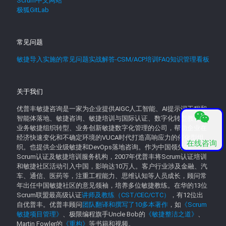
Scrum中文网站
极狐GitLab
常见问题
敏捷导入实施的常见问题实战解答-CSM/ACP培训FAQ知识管理看板
关于我们
优普丰敏捷咨询是一家为企业提供AIGC人工智能、AI提示词工程和
智能体落地、敏捷咨询、敏捷培训与国际认证、数字化转型教育、
业务敏捷组织转型、业务创新敏捷数字化管理的公司，帮助企业在
经济快速变化和不确定环境的VUCA时代打造高响应力的催化型组
在线咨询
织。也提供企业级敏捷和DevOps落地咨询。作为中国领先的
Scrum认证及敏捷培训服务机构，2007年优普丰将Scrum认证培训
和敏捷社区活动引入中国，影响达10万人。客户行业涉及金融、汽
车、通信、医药等，注重工程能力、思维认知等人员成长，顾问常
年出任中国敏捷社区的意见领袖，培养多位敏捷教练。在华的13位
Scrum联盟最高级认证
讲师及教练（CST/CEC/CTC）
，有12位出
自优普丰。优普丰顾问
团队翻译和撰写了10多本著作
，如
《Scrum
敏捷项目管理》
、极限编程旗手Uncle Bob的
《敏捷整洁之道》
、
Martin Fowler的
《重构》
等书籍和视频。