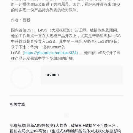
而一起排优先级又促进了共同愿景。因此，看起来并没有来自PO
的对实现一份产品待办列表的绝对限制。
作者：吕毅
国内首位CST、LeSS（大规模框架）认证师、敏捷教练及顾问。
他的工作焦点一直在大规模产品开发上，尤其是帮助组织从LeSS
中获益或是直接导入LeSS。其中的一段经历被作为LeSS案例记
录了下来：华为 – 没有Scrum的
LeSS（
https://yihuode.io/articles/324）
。他相信LeSS打开了通
往产品开发领域中学习型组织的阶梯。
admin
相关文章
免费获取|最新AI报告预测3大趋势，破解AI+敏捷的不可能三角，
提前布局少走3年弯路|《生成式AI和编码智能体对规模化敏捷影响