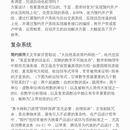
务调度，完成自动化处理吗？
方案设计：答案显然是可以的。于是，需求转变为“实现预约开户
的全流程线上化”。负责实现的系统，从RPA，改为预约开户系
统，通过打通预约开户系统与后台交易系统，实现信息传递的线
上化，并通过预约开户系统实现服务接口的编排，将开户变成客
户申请、运营检查、自动开立的自动解决方案，大幅提高了开户
效率。
复杂系统
简约崇拜
天文学家开普勒说，“大自然喜欢简约和统一”，哈代也宣
称，“美是首要的试金石，丑陋的数学不可能永存”。数学和物理学
中那些充满美感，而又蕴含宇宙普遍真理的方程–如爱因斯坦质能
方程、麦克斯韦方程组、欧拉恒等式等等，常常被用来证明–简单
的才是美的。（下图为欧拉恒等式，它将数学里最重要的几个数
字联系到了一起：两个超越数：自然对数的底e，圆周率π；两个
单位：虚数单位i和自然数的单位1；以及被称为人类伟大发现之一
的0。在数学分析领域，以及复变函数论中都占有非常重要的地
位，被称为“上帝创造的公式”）
“奥卡姆剃刀原理”同样强调“若无必要，勿增实体”，主张剔除冗
余，直击事物本质，避免引入不必要的复杂性。在产品设计哲学
中，“简约”也经常被作为衡量产品设计成功与否的标准之一，尤其
在消费者业务（to C）中，以苹果、腾讯等为代表的产品设计，充