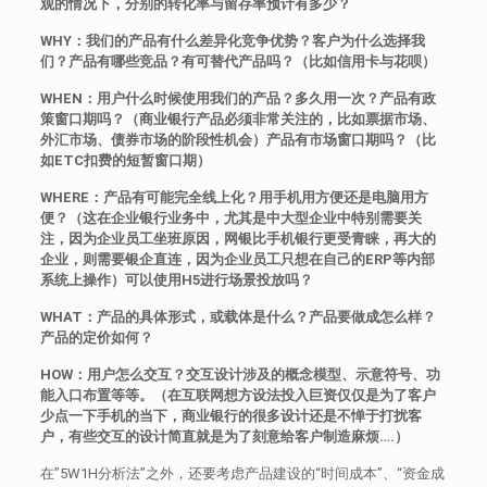
观的情况下，分别的转化率与留存率预计有多少？
WHY：我们的产品有什么差异化竞争优势？客户为什么选择我
们？产品有哪些竞品？有可替代产品吗？（比如信用卡与花呗）
WHEN：用户什么时候使用我们的产品？多久用一次？产品有政
策窗口期吗？（商业银行产品必须非常关注的，比如票据市场、
外汇市场、债券市场的阶段性机会）产品有市场窗口期吗？（比
如ETC扣费的短暂窗口期）
WHERE：产品有可能完全线上化？用手机用方便还是电脑用方
便？（这在企业银行业务中，尤其是中大型企业中特别需要关
注，因为企业员工坐班原因，网银比手机银行更受青睐，再大的
企业，则需要银企直连，因为企业员工只想在自己的ERP等内部
系统上操作）可以使用H5进行场景投放吗？
WHAT：产品的具体形式，或载体是什么？产品要做成怎么样？
产品的定价如何？
HOW：用户怎么交互？交互设计涉及的概念模型、示意符号、功
能入口布置等等。（在互联网想方设法投入巨资仅仅是为了客户
少点一下手机的当下，商业银行的很多设计还是不惮于打扰客
户，有些交互的设计简直就是为了刻意给客户制造麻烦….）
在”5W1H分析法”之外，还要考虑产品建设的“时间成本”、“资金成