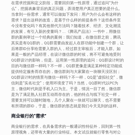
在需求挖掘和定义阶段，需要回归第一性原理，通过追问“为什
么”，挖掘表象背后的真正问题，弄清楚用户真正想要的是什么。
当拿到一份需求，通常可以做如下发问：用户为什么会有这样的
需求？提出这样的改造，是基于什么样的前提条件？这些条件至
今没有变化吗？有其他替代方法吗？随着技术、经济、文化潮流
的发展，有引入新的变量吗？….《腾讯产品法》一书中，用微信
群的案例举过一个经典的案例：我们知道，在微信群之前，腾讯
其实是有QQ群的，QQ群需要由发起人在群功能中创建一个群，让
后将群ID分享给需要入群的人，经过群主审核后，才能入群。如
果是一般的产品经理，在设计微信群的时候，将不可避免地受到
QQ群设计的影响，但是。运用第一性原理的追问：QQ群设计时的
目的与微信群一样吗？不一样，QQ群更像是满足某种特定功能或
提供特定服务而存在的，微信群则与大家聚在一块聊天没区别；
QQ群设计时的情景与微信一样吗？不一样，QQ是“虚拟社交”，微
信则是“实名社交”；使用环境变了吗？当然，QQ群时代以PC为
主，微信时代则是手机入口为主。于是，情况一目了然，微信群
是为了满足熟人社群互动而存在的，他的特点与线下社交一样，
需要支持可以随时随地，几个人聚在一块就可以聊天，也不需要
有所谓的群ID，于是，微信群的形态就是我们今天见到的这样。
商业银行的“需求
”
商业银行的需求，在具备需求的一般通识性特征外，回到第一性
原理视角，还带有大量的行业特征。本文试仅就银行零售与对公