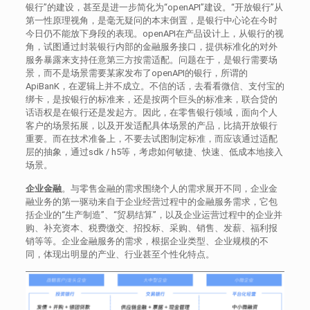
银行”的建设，甚至是进一步简化为“openAPI”建设。“开放银行”从
第一性原理视角，是毫无疑问的本末倒置，是银行中心论在今时
今日仍不能放下身段的表现。openAPI在产品设计上，从银行的视
角，试图通过封装银行内部的金融服务接口，提供标准化的对外
服务暴露来支持任意第三方按需适配。问题在于，是银行需要场
景，而不是场景需要某家发布了openAPI的银行，所谓的
ApiBanK，在逻辑上并不成立。不信的话，去看看微信、支付宝的
绑卡，是按银行的标准来，还是按两个巨头的标准来，联合贷的
话语权是在银行还是发起方。因此，在零售银行领域，面向个人
客户的场景拓展，以及开发适配具体场景的产品，比搞开放银行
重要。而在技术准备上，不要去试图制定标准，而应该通过适配
层的抽象，通过sdk / h5等，考虑如何敏捷、快速、低成本地接入
场景。
企业金融
。与零售金融的需求围绕个人的需求展开不同，企业金
融业务的第一驱动来自于企业经营过程中的金融服务需求，它包
括企业的“生产制造”、“贸易结算”，以及企业运营过程中的企业并
购、补充资本、税费缴交、招投标、采购、销售、发薪、福利报
销等等。企业金融服务的需求，根据企业类型、企业规模的不
同，体现出明显的产业、行业甚至个性化特点。