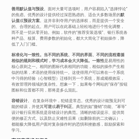
善用默认值与预设
。面对大量可选项时，用户容易陷入“选择悖论”
的焦虑。优秀的设计提供经过深思熟虑的、适合大多数场景的
默
认值
或
预设方案
。这并非剥夺用户的选择权，而是提供一个安全
的、合理的起点。用户可以在此基础上轻松地进行个性化调整，
而不是一切从零开始。例如，软件的“推荐安装选项”、银行系统各
种产品、核算、费用参数的初始化，都大大简化了初始操作，降
低了入门门槛。
标准化与一致性。当不同的系统、不同的界面、不同的流程遵循
相似的规则和模式时，学习成本会大大降低。
一致性
是易用性的
核心原则之一。相同的图标代表相同的功能，相似的操作产生相
似的结果，术语的使用保持统一。这使得用户可以将在一个系统
中习得的经验（心智模型）迁移到另一个系统，形成规模效应，
有效管理跨领域的复杂性。想象一下，如果每个网站的“保存”按钮
图标和位置都不同，那将是多么混乱。
容错设计
。 在复杂环境中，犯错是常态。优秀的设计能预见到可
能的错误，并使其
可逆
或
易于纠正
。典型的如“撤销”功能、“幂等”
设计银行应用系统是容错设计的典范。清晰的错误提示、提供简
便的修正方式、以及防止灾难性后果（如删除前的二次确认），
都能极大降低用户面对复杂操作时的恐惧和挫败感，鼓励探索和
学习。