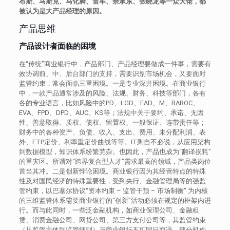
布斯、马斯克、马化腾、雷军、余承东、张晓龙等一众大佬，都
被认为是大产品经理的原因。
产品思维
产品设计者面临的困境
在“传统”商业银行中，产品部门、产品经理要做成一件事，需要有
效协调前、中、后台部门的支持，需要识别市场机会，又要面对
监管约束，常会面临三重困境。一是专业深井困境。在商业银行
中，一款产品通常涉及的风险、法规、财务、科技等部门，各有
各的专业语言，比如风险中的PD、LGD、EAD、M、RAROC、
EVA、FPD、DPD、AUC、KS等；法规中关于要约、承诺、无因
性、善意取得、质权、债权、留置权、一般保证、连带责任等；
财务中的各种资产、负债、收入、支出、费用、未分配利润、表
外、FTP定价、利率重定价曲线等等。IT则自不必说，从应用架构
到数据模型，知识体系纷繁芜杂。也因此，产品也成为“翻译损耗”
的重灾区。所谓对“跨界复合型人才”需求最高的领域，产品类岗位
首当其冲。二是创新悖论困境。商业银行因为其经营特点的特殊
性及对国民经济的特殊重要性，受到央行、金融管理局等的强监
管约束，以巴塞尔协议“资本约束 – 监管干预 – 市场制衡” 为内核
的三维监管体系需要商业银行的“创新”活动必须在规定的框架内进
行。而与此同时，一些泛金融机构，如商业保理公司、金融租
赁、消费金融公司、网贷公司、第三方支付公司等，其监管约束
（从监管主体到监管细则）与商业银行不可同日而语。部分机构