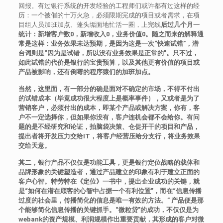
回报。有过银行系统的开发经验的工程师们或许都有过这样的经
历：一个被催的十万火急，必须限期完成的项目或者需求，在项
目组人员加班加点、蓬头垢面地忙活一圈，上完线
后过几个月一
统计：新增客户数0，新增收入0，业务价值0。随之而来的解释通
常是这样：业务效果未达预期，是因为这是一次“快速试错”，潜
台词则是“因为是试错，所以没有业务效果是正常的”。只不过，
如此试错的代价是银行的宝贵预算，以及其他更有价值的项目或
产品被影响，还有倒霉的程序猿们的加班加点。
当然，这里面，有一部分的确是面对不确定的市场，不得不付出
的试错成本（毕竟成功很大程度上是概率事件），又或者是为了
营销客户，必须付出的成本，即某个产品或解决方案，你有，客
户不一定选择你，但如果你没有，客户连机会都不会给你。有问
题的是不经研究和论证，拍脑袋决策、仓促开干的项目和产品，
提出者将开发压力交给IT，将客户经营压给分支行，将业务效果
交给天意。
其二，银行产品不仅仅是功能工具，更是银行定位战略的载体和
品牌形象的关键塑造者，通过产品建立的印象有利于建立正面的
客户心智。特劳特在《定位》一书中，提出企业成功的关键，就
是“如何在潜在顾客的心智中占据一个有利位置”，而在“信息传播
过度的社会里，传播简化的信息是唯一有效的方法。” 产品便是那
个能够简化信息传播的关键抓手。“微粒贷”的成功，不仅仅是为
webank的资产规模、利润规模作出重要贡献，其形成的客户对微