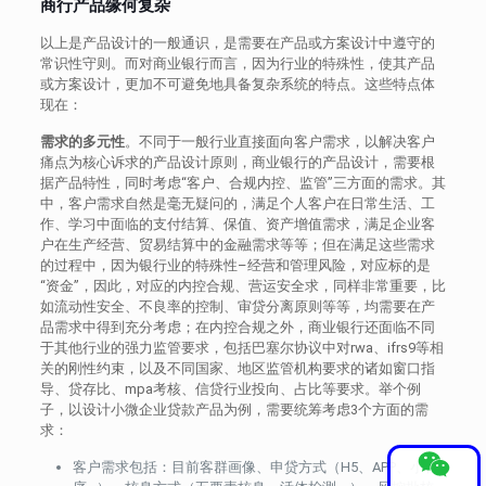
商行产品缘何复杂
以上是产品设计的一般通识，是需要在产品或方案设计中遵守的
常识性守则。而对商业银行而言，因为行业的特殊性，使其产品
或方案设计，更加不可避免地具备复杂系统的特点。这些特点体
现在：
需求的多元性
。不同于一般行业直接面向客户需求，以解决客户
痛点为核心诉求的产品设计原则，商业银行的产品设计，需要根
据产品特性，同时考虑“客户、合规内控、监管”三方面的需求。其
中，客户需求自然是毫无疑问的，满足个人客户在日常生活、工
作、学习中面临的支付结算、保值、资产增值需求，满足企业客
户在生产经营、贸易结算中的金融需求等等；但在满足这些需求
的过程中，因为银行业的特殊性–经营和管理风险，对应标的是
“资金”，因此，对应的内控合规、营运安全求，同样非常重要，比
如流动性安全、不良率的控制、审贷分离原则等等，均需要在产
品需求中得到充分考虑；在内控合规之外，商业银行还面临不同
于其他行业的强力监管要求，包括巴塞尔协议中对rwa、ifrs9等相
关的刚性约束，以及不同国家、地区监管机构要求的诸如窗口指
导、贷存比、mpa考核、信贷行业投向、占比等要求。举个例
子，以设计小微企业贷款产品为例，需要统筹考虑3个方面的需
求：
客户需求包括：目前客群画像、申贷方式（H5、APP、小程