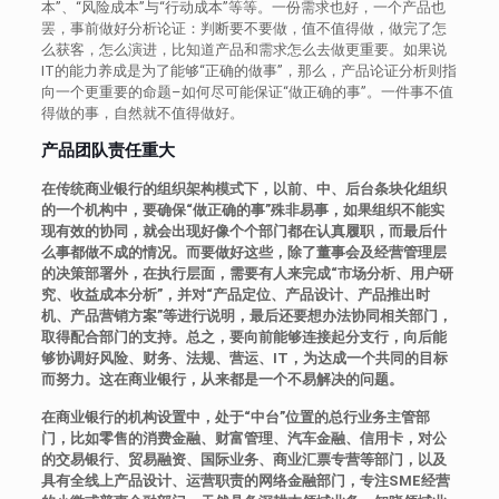
本”、“风险成本”与“行动成本”等等。一份需求也好，一个产品也
罢，事前做好分析论证：判断要不要做，值不值得做，做完了怎
么获客，怎么演进，比知道产品和需求怎么去做更重要。如果说
IT的能力养成是为了能够“正确的做事”，那么，产品论证分析则指
向一个更重要的命题–如何尽可能保证“做正确的事”。一件事不值
得做的事，自然就不值得做好。
产品团队责任重大
在传统商业银行的组织架构模式下，以前、中、后台条块化组织
的一个机构中，要确保“做正确的事”殊非易事，如果组织不能实
现有效的协同，就会出现好像个个部门都在认真履职，而最后什
么事都做不成的情况。而要做好这些，除了董事会及经营管理层
的决策部署外，在执行层面，需要有人来完成“市场分析、用户研
究、收益成本分析”，并对“产品定位、产品设计、产品推出时
机、产品营销方案”等进行说明，最后还要想办法协同相关部门，
取得配合部门的支持。总之，要向前能够连接起分支行，向后能
够协调好风险、财务、法规、营运、IT，为达成一个共同的目标
而努力。这在商业银行，从来都是一个不易解决的问题。
在商业银行的机构设置中，处于“中台”位置的总行业务主管部
门，比如零售的消费金融、财富管理、汽车金融、信用卡，对公
的交易银行、贸易融资、国际业务、商业汇票专营等部门，以及
具有全线上产品设计、运营职责的网络金融部门，专注SME经营