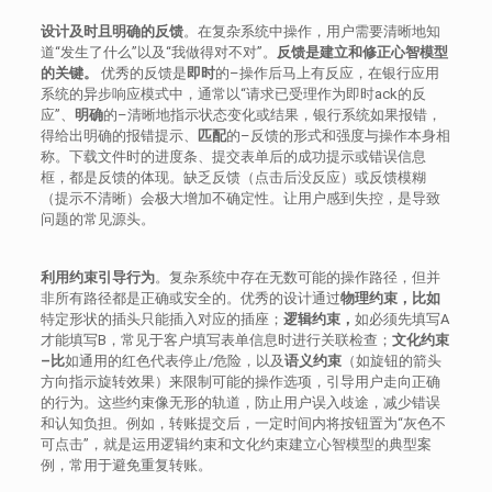
设计及时且明确的反馈
。在复杂系统中操作，用户需要清晰地知
道“发生了什么”以及“我做得对不对”。
反馈是建立和修正心智模型
的关键。
优秀的反馈是
即时
的–操作后马上有反应，在银行应用
系统的异步响应模式中，通常以“请求已受理作为即时ack的反
应”、
明确
的–清晰地指示状态变化或结果，银行系统如果报错，
得给出明确的报错提示、
匹配
的–反馈的形式和强度与操作本身相
称。下载文件时的进度条、提交表单后的成功提示或错误信息
框，都是反馈的体现。缺乏反馈（点击后没反应）或反馈模糊
（提示不清晰）会极大增加不确定性。让用户感到失控，是导致
问题的常见源头。
利用约束引导行为
。复杂系统中存在无数可能的操作路径，但并
非所有路径都是正确或安全的。优秀的设计通过
物理约束，比如
特定形状的插头只能插入对应的插座；
逻辑约束，
如必须先填写A
才能填写B，常见于客户填写表单信息时进行关联检查；
文化约束
–比
如通用的红色代表停止/危险，以及
语义约束
（如旋钮的箭头
方向指示旋转效果）来限制可能的操作选项，引导用户走向正确
的行为。这些约束像无形的轨道，防止用户误入歧途，减少错误
和认知负担。例如，转账提交后，一定时间内将按钮置为“灰色不
可点击”，就是运用逻辑约束和文化约束建立心智模型的典型案
例，常用于避免重复转账。