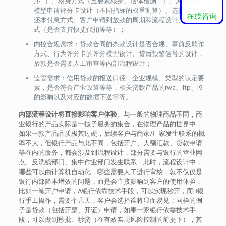
序…）、核身方式（五要素核身、活体检测….）、风控批核
模型申请评分卡设计（不同指标的权重测算）、选择何种的
在线咨询
还本付息方式、客户申请到放款的周期和流程设计、还款方
式（是否支持快捷代扣等等）；
内控合规需求：贷款合同的条款设计是否合规、事前反欺诈
方式、行为评分卡的评分模型设计、贷后预警信号的设计，
放款是否需要人工审查等内部流程设计；
监管需求：信用贷款的报送口径，企业规模、类型的认定要
素，是否符合产业政策等等，相关贷款产品的rwa、ftp、i9
的影响以及对应的数据下送等等。
内部流程设计将直接影响客户体验
。与一般的物理商品不同，商
业银行的产品实际是一揽子服务的集合，在物理产品的世界中，
如果一款产品品质极其过硬，后续客户与商家/厂家发生联系的概
率不大，但银行产品与此不同，包括开户、大额汇款、贷款申请
等在内的服务，都会涉及到流程设计，部分需要与银行的营业网
点、反洗钱部门、集中作业部门发生联系，此时，流程设计中，
哪些可以由计算机自动化，哪些需要人工进行审核，就不仅仅是
银行内部降本增效的问题，而是会直接影响到客户的使用体验，
比如一笔开户申请，A银行依靠技术手段，可以实现秒开，而B银
行手工操作，需要个几天，客户会选择谁将显而易见；同样的例
子是贷款（包括开票、开证）申请，如果一家银行依靠技术手
段，可以做到秒批、秒贷（在有效实现风险控制的前提下），其