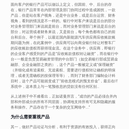
面向客户的银行产品可以做以上定义，但因前、中、后台的存
在，银行产品常常在内部管理及部门协同过程中造成困扰，一款
产品，你是站在客户视角，还是中台业务，或是后台运营、财务
视角，看到的情况是不一样的。银行中对客户来说是后台的部分
对业务管理部门来说就是前台，而对业务管理部门来说是后台的
部分，对运营或者财务来说，又是前台，每个角色都有自己的前
台和后台。举个例子，以最近国内新能源汽车供应商应收账款账
期问题为例，在此案例中，供应商可以向商业银行转让对整车厂
的应收账款债权而获得现金流。在这个业务中，供应商，即银行
的企业客户感受到的产品是“应收账款债权转让融资”，而在银行中
台–一般是负责贸易融资管理的中台部门（如交易银行部或贸易金
融部、企业金融部之类的），这个产品一般被定义成“保理融资”
（并细化成有追索权、无追索权、需要进行债权转让确权的明保
理，或者无需确权的按保理等等），而到了财务部门编制会计科
目时，这个产品可能就变成了“前收息模式的预支价金”，最后在IT
系统中，这本质上与一笔预收息的贷款没有任何区别…
从上述例子中不难看出，正如诺曼所言，“成功的产品必须合并内
部和外部成分的所有不同层面，协调地支持所有可见和隐藏的服
务和操作。产品存在于一个复杂的交互网络中….”
为什么需要重视产品
其一，做好产品论证与分析，有利于资源的有效投入，获得正向