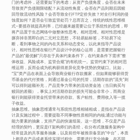
门的考虑外，还需要如下的考虑：从资产负债角度，会否在未来
导致资产负债期限错配？从流动性角度，会否在产品到期后因赎
回导致流动性风险？会否导致全行FTP定价失效？对全行利润的侵
蚀度如何？是否会引致监管处罚？总而言之，传统的线性思维模
式–要揽存就提高利率，已经越来越需要让位于系统性的思维，即
将产品置于生态网络中做整体性思考。相对思维。相对性思维是
摒弃掉非黑即白的二元对立思想，不轻易贴标签，不轻易下论
断，看到事物之间的内在关系和动态变化，以此来指导产品设
计。相对性思维在银行产品设计中的核心运用，是需要把握银行
产品的”最优解”只存在于具体约束条件下，在约束条件下需求“整
体收益、风险成本、监管合规”的有机统一。监管约束下的相对思
维运用，反而会成为机构获得差异化竞争优势的突破口。比如，
“宝”类产品在表面上会导致商业银行存款搬家，但如果能够获得货
币基金的代付资格，则通过基金公司的托管，活期存款的“流失”则
可以得到超额补充，产品竞争力带来的流动资金池（当日购买与
赎回的差额），事实上对活期存款的损失可能会非常小，而商业
银行则能获得资金托管带来的存款、客户粘性、费用收入等一揽
子收益。
抽象思维。抽象思维通常与系统性思维相辅相成，是指在产品设
计及实施过程中，需要提取不同事物性质相同的内核;通过功能与
能力要素的抽象，支持产品的快速组装。这一思维，不仅是产品
经理的契约，更应是IT架构师们的圣经，在分布式微服务架构中
经常提及的共享服务抽象，以及前些年被推崇备至的“中台”，本质
上都是在产品或者系统实现过程中，需要进行充分抽象，在不同