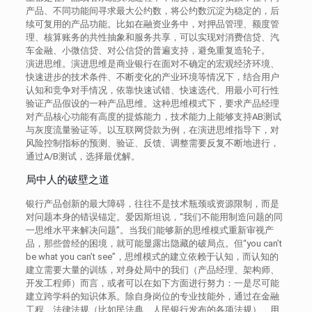
产品、不同功能间寻求最大公约数，将公约数沉淀为稳定的，后
续可复用的产品功能。比如在融资业务中，对押品管理、额度管
理、核算账务的共性抽象和服务共享，可以实现对消费信贷、汽
车金融、小微信贷、对公信贷的普遍支持，避免重复造轮子。
演进思维。演进思维是商业银行在面对不确定的宏观经济环境、
快速进步的技术条件、不断变化的产业环境等情况下，结合用户
认知和竞争对手情况，依靠快速试错、快速选代、用最小可行性
验证产品假设的一种产品思维。这种思维模式下，要求产品经理
对产品核心功能有高度的提炼能力，技术能力上能够支持AB测试
与灰度流量验证等。以互联网贷款为例，在演进思维指导下，对
风险控制指标的预测、验证、反馈、调整需要反复不断地进行，
通过A/B测试，选择最优解。
局中人的破壁之道
银行产品创新的最大障碍，往往不是技术瓶颈或资源限制，而是
对问题本身的错误锚定。爱因斯坦说，“我们不能用制造问题的同
一思维水平来解决问题”。当我们能够新的思维模式重新审视产
品，那些曾经的困境，就可能显露出隐藏的破局点。但“you can’t
be what you can’t see”，思维模式的建立依赖于认知，而认知的
建立需要大量的训练，对身处局中的我们（产品经理、架构师、
开发工程师）而言，或者可以在如下方面进行努力：一是尽可能
建立跨学科的知识体系。除自身岗位的专业技能外，通过在金融
工程、法律法规（比如民法典、人民银行发布的各项法规）、用