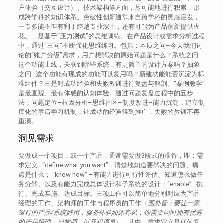
户体验（交互设计）、技术架构等方面，尽可能地进行积累，形
成跨学科的知识体系。突破性创新通常来自跨学科的灵感启发，
一专多能不但有利于跨越专业深井，还有可能为产品创新提供火
花。二是基于“压力测试”的思维训练。在产品设计或需求分析过程
中，通过“三问”不断强化思维练习。包括：本质之问–今天我们讨
论的“账户分级”需求，用户想解决的原始问题是什么？系统之问–
这个功能上线，关联到哪些系统，有更简单的设计方案吗？抽象
之问–这个功能有现成的功能可以复用吗？新建功能能否沉淀为标
准组件？三是对成功经验和失败教训进行复盘与解剖。“案例教学”
是最直观、最有体感的认知体验。通过问题复盘过程中的五步
法：问题定位–根因分析–思维盲区–制度改进–能力沉淀，建立制
度化的事后学习机制，让成功的经验得到推广，失败的教训不再
重演。
洞见需求
要做成一个项目，或一个产品，通常需要做3段式的准备，即：需
求定义–“define what you want”，清楚地知道要解决的问题、痛
点是什么； “know how” –有能力进行可行性评估、知道怎么做任
务分解、以及有能力完成总体设计和子系统的设计；“enable”–执
行、完成实施、达成目标。三项工作可以简单地分别对应为产品
经理的工作、架构师的工作与程序员的工作（
画外音：要让一家
银行的产品/系统好用，服务体验如沐春风，你需要同时拥有优秀
的产品经理
、架构师
、以及程序员
）。其中，需求定义是任何复