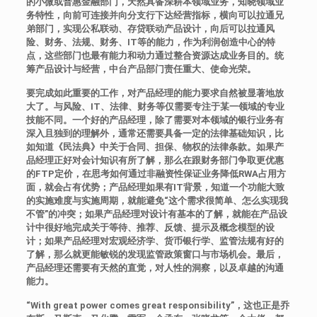
的小微或普惠金融部门，天然具备深耕本领域业务，知晓领域业
务特性，向前可连接并向分支行下达经营指标，横向可以拉通兄
弟部门，实现公私联动、存贷联动产品设计，向后可以拉通风
险、财务、法规、财务、IT等的能力，作为利润创造中心的特
点，这些部门也最有能力和动力通过整合资源达成业务目的。统
筹产品设计与经营，中台产品部门责任重大、使命光荣。
要完成如此重要的工作，对产品经理的能力要求自然被显著地放
大了。与风险、IT、法律、财务等仅需要专注于某一领域的专业
技能不同。一个好的产品经理，除了需要对本领域的银行业务有
深入且独到的理解外，通常还需要具备一定的法律基础知识，比
如知道《民法典》中关于合同、担保、物权的法律条款。如果产
品经理正好对会计知识有所了解，那么在跟财务部门争取更优惠
的FTP定价，在思考如何通过非融资性保证业务降低RWA占用方
面，就会占有优势；产品经理如果有IT背景，知道一个功能大致
的实施难度与实施周期，就能避免“这个需求很简单、怎么实现我
不管”的冲突；如果产品经理对设计有基本的了解，就能在产品设
计中很好地完成关于等待、推荐、反馈、提示及概念模型的设
计；如果产品经理对宏观经济学、货币银行学、监管法规有好的
了解，那么就更能敏锐的发现监管政策窗口与市场机会。最后，
产品经理还需要有天然的直觉，对人性的洞察，以及卓越的沟通
能力。
“With great power comes great responsibility”，这也正是乔