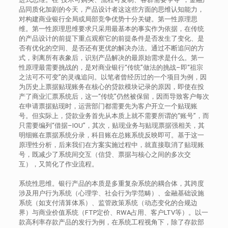
品同质化加剧的今天，产品设计者这这些方面的思维认知能力，
对构建商业银行全局或局部竞争优势十分关键。第一性原理思
维。第一性原理思维要求只采用最基本的事实作为依据，在传统
的产品设计的前提下重点观察它的前提条件是否发生了变化、是
否有优化的空间、是否还有更优的解决办法。通过不断追问的方
式，剥离所有表象后，识别产品解决的最原始需求是什么。第一
性原理最需要挑战的，是对商业银行“传统”做法的挑战–即“祖宗
之法可不可变”的灵魂追问。以笔者曾经历过的一个项目为例，因
为历史上票据贴现账务在核心的贷款模块记录的原因，即使在投
产了商业汇票系统后，这一“传统”仍然被保留，因而导致客户每次
在申请票据贴现时，运营部门都需要先为客户开立一个贴现账
号。但实际上，贷款业务首先从本质上就不需要所谓的“账号”，而
只需要编列“借据–IOU”，其次，贴现业务与贴现票据强相关，其
明细账在票据系统分录，科目账在总账系统反映即可。基于这一
原理性分析，后来我们在方案实施过程中，就直接取消了贴现账
号，既减少了系统间交互（信贷、票据与核心之间的多次交
互），又简化了作业流程。
系统性思维。银行产品的本质是多重复杂系统的耦合体，其跨度
涉及用户行为系统（心理学、社会行为学范畴）、金融基础设施
系统（如支付清算体系）、监管政策系统（动态变化的合规边
界）与商业价值系统（FTP定价、RWA占用、客户LTV等）。以一
款高利率存款产品的发行为例，在系统工程视角下，除了存款部