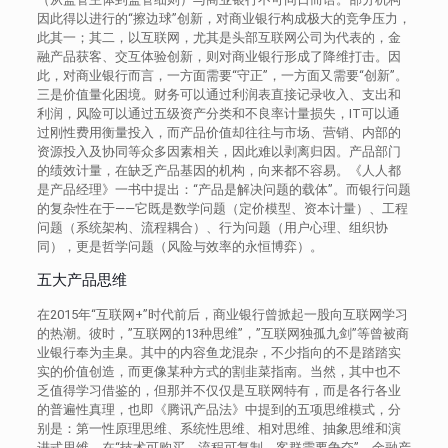
因此得以进行的“擦边球”创新，对商业银行构成极大的竞争压力，
此其一；其二，以互联网，尤其是头部互联网公司为代表的，金
融产品获客、交互体验创新，则对商业银行形成了降维打击。因
此，对商业银行而言，一方面需要“守正”，一方面又需要“创新”。
三是价值量化困境。财务可以通过利润表直接记录收入、支出和
利润，风险可以通过五级资产分类和不良率计量损失，IT可以通
过刚性费用衡量投入，而产品价值却往往与市场、营销、内部的
资源投入及协同等众多因素相关，因此难以剥离归因。产品部门
的绩效计量，在缺乏产品基因的机构，向来都不容易。《人人都
是产品经理》一书中提出：“产品是解决问题的载体”。而银行问题
的复杂性在于——它既是数学问题（定价模型、资本计量）、工程
问题（系统架构、流程耦合）、行为问题（用户心理、组织协
同），更是哲学问题（风险与效率的永恒博弈）。
五大产品思维
在2015年“互联网+”时代前后，商业银行曾掀起一股向互联网学习
的热潮。彼时，”互联网的13种思维”，”互联网独孤九剑”等曾被商
业银行奉为圭臬。其中的内容鱼龙混杂，不少指向的不是踏踏实
实的价值创造，而更像某种方式的割韭菜指南。当然，其中也不
乏值得学习借鉴的，但那并不仅仅是互联网特有，而是各行各业
的普遍性真理，也即《腾讯产品法》中提到的五项思维模式，分
别是：第一性原理思维、系统性思维、相对思维、抽象思维和演
进式思维。在“技术可购买、流程可复制、客群需要争夺”，金融产