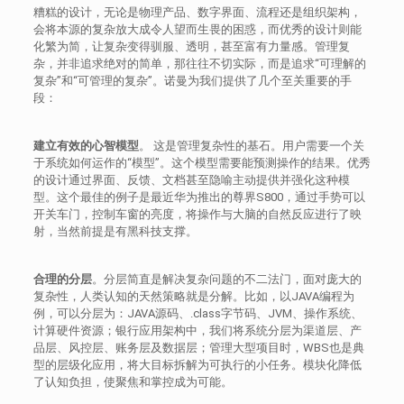
糟糕的设计，无论是物理产品、数字界面、流程还是组织架构，
会将本源的复杂放大成令人望而生畏的困惑，而优秀的设计则能
化繁为简，让复杂变得驯服、透明，甚至富有力量感。管理复
杂，并非追求绝对的简单，那往往不切实际，而是追求“可理解的
复杂”和“可管理的复杂”。诺曼为我们提供了几个至关重要的手
段：
建立有效的心智模型
。 这是管理复杂性的基石。用户需要一个关
于系统如何运作的“模型”。这个模型需要能预测操作的结果。优秀
的设计通过界面、反馈、文档甚至隐喻主动提供并强化这种模
型。这个最佳的例子是最近华为推出的尊界S800，通过手势可以
开关车门，控制车窗的亮度，将操作与大脑的自然反应进行了映
射，当然前提是有黑科技支撑。
合理的分层
。分层简直是解决复杂问题的不二法门，面对庞大的
复杂性，人类认知的天然策略就是分解。比如，以JAVA编程为
例，可以分层为：JAVA源码、.class字节码、JVM、操作系统、
计算硬件资源；银行应用架构中，我们将系统分层为渠道层、产
品层、风控层、账务层及数据层；管理大型项目时，WBS也是典
型的层级化应用，将大目标拆解为可执行的小任务。模块化降低
了认知负担，使聚焦和掌控成为可能。