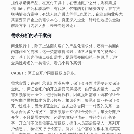
担保承诺类产品。在支付工具中，在普通账户之外，则有票据、
信用证；在公私联动中，有代发、代扣的专门解决方案；在存贷
联动解决方案中，有法人账户透支等等…也因此，企业金融业务尤
其需要回归企业的需求本心，真正深入企业，针对性地提供金融
解决方案（内容太多，未来专题讨论）。
需求分析的若干案例
商业银行中，除了上述面向客户的产品化需求外，还有一类面向
内部作业的需求，这一类需求提出时，通常从提出者的视角出
发，基于其岗位痛点提出需求，是最需要回归第一性原理，进行
全局性考虑的一类需求。看几个具体案例：
CASE1
：保证金开户同屏授权改异步。
需求背景：在银行承兑汇票业务中，保证金开票时需要开立保证
金账户，保证金账户的开立需要同屏授权，由于业务量大，主管
需要频繁离开座位，进行同屏授权。因此提出需求：请将保证金
授权由同屏授权改为异步授权。根因分析：银承汇票业务保证金
开户过程中，因为保证金账户业务业务合同一一对应的关系，当
银承合同多的情况下，需要频繁开立保证金分账户，每次分账户
开立，不只是需要授权，还需要填写申请表，并经支行行长签
字，开立时不仅是需要主管授权，操作人员还需要录入一系列开
户信息，并验证支行行长签字。所以，这个需求的根本痛点其实