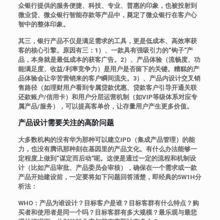
众银行提供的服务便捷、科技、专业、普惠的印象，也被投射到
微业贷、微众银行智能存款等产品中，奠定了微众银行在客户心
智中的整体印象。
其三，银行产品不仅是满足需求的工具，更是低成本、高效率获
客的核心引擎。原因有三：1）、一款具有强吸引力的“钩子”产
品，本身就是最低成本的获客广告。2）、产品体验（流畅度、功
能满足度、收益/利率竞争力）是用户是否留下的关键。糟糕的产
品体验会让辛苦营销来的客户瞬间流失。3）、产品内设计交叉销
售路径（如理财用户看到专属贷款优惠、贷款客户引导开通关联
还款账户/信用卡）和用户分层运营机制（如VIP等级体系对应专
属产品/服务），可以提高客单价，让存量用户产生更多价值。
产品设计需要关注的高阶问题
大多数机构的没有华为那种可以建立IPD（集成产品管理）的能
力，也没有腾讯那种刻在基因里的产品文化。有什么办法能够一
定程度上做到“谋定而后动”呢。这便是通过一定的流程和机制设
计（比如产品审批、产品委员会审核），确保在一个需求或一款
产品开始建设前，一定要将如下问题回答清楚，即经典的5W1H分
析法：
WHO：产品为谁设计？目标客户是谁？目标客群有什么特点？购
买者和使用者是同一个吗？目标客群有多大规模？最乐观与最悲