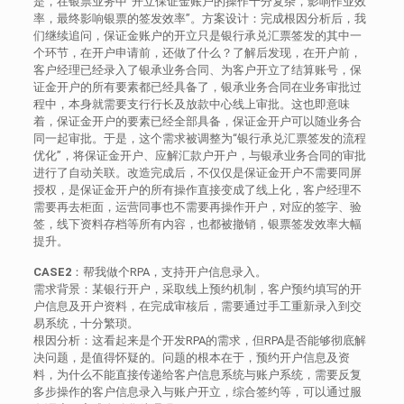
是，在银票业务中“开立保证金账户的操作十分复杂，影响作业效
率，最终影响银票的签发效率”。方案设计：完成根因分析后，我
们继续追问，保证金账户的开立只是银行承兑汇票签发的其中一
个环节，在开户申请前，还做了什么？了解后发现，在开户前，
客户经理已经录入了银承业务合同、为客户开立了结算账号，保
证金开户的所有要素都已经具备了，银承业务合同在业务审批过
程中，本身就需要支行行长及放款中心线上审批。这也即意味
着，保证金开户的要素已经全部具备，保证金开户可以随业务合
同一起审批。于是，这个需求被调整为“银行承兑汇票签发的流程
优化”，将保证金开户、应解汇款户开户，与银承业务合同的审批
进行了自动关联。改造完成后，不仅仅是保证金开户不需要同屏
授权，是保证金开户的所有操作直接变成了线上化，客户经理不
需要再去柜面，运营同事也不需要再操作开户，对应的签字、验
签，线下资料存档等所有内容，也都被撤销，银票签发效率大幅
提升。
CASE2
：帮我做个RPA，支持开户信息录入。
需求背景：某银行开户，采取线上预约机制，客户预约填写的开
户信息及开户资料，在完成审核后，需要通过手工重新录入到交
易系统，十分繁琐。
根因分析：这看起来是个开发RPA的需求，但RPA是否能够彻底解
决问题，是值得怀疑的。问题的根本在于，预约开户信息及资
料，为什么不能直接传递给客户信息系统与账户系统，需要反复
多步操作的客户信息录入与账户开立，综合签约等，可以通过服