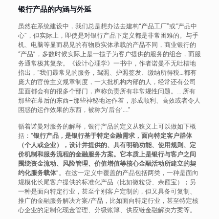
银行产品的内涵与外延
虽然在系统建设中，我们总是想办法去建构“产品工厂”或“产品中
心”，但实际上，即使是对银行产品下定义都是非常困难的。与手
机、电脑等显而易见的有物质实体承载的产品不同，商业银行的
“产品”，多数时候实际上是一揽子为客户提供的服务的组合，而服
务通常极其复杂。《设计心理学》一书中，作者诺曼不无吐槽地
指出，“我们最常见的服务，驾照、护照签发、缴纳所得税…都有
庞大的官僚主义规章制度，一大批机构内部的人，经常还有公司
里面都会有的很多个部门，声称负责所有非常规性问题。….所有
那些在幕后的东西–那些神秘地运作着，形成顺利、高效或者令人
困惑的运作效果的东西，被称为’后台’….”
循着诺曼对服务的解释，银行产品的定义从狭义上可以做如下概
括：“
银行产品，是银行基于特定金融需求，面向特定客户群体
（个人或企业），设计并提供的、具有明确功能、使用规则、定
价机制和服务流程的金融服务方案。它本质上是银行与客户之间
围绕资金流动、风险管理、价值增值等核心金融活动所建立的契
约化服务载体
”。在这一定义中覆盖的产品包括两类，一种是面向
规模化长尾客户提供的标准化产品（比如微粒贷、余额宝）；另
一种是面向特定行业，甚至个别客户定制的，但又具备可复制、
推广的金融服务解决方案/产品，比如面向特定行业，甚至特定核
心企业的定制化现金管理、分级账簿、供应链金融解决方案等。