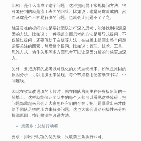
比如：是什么造成了这个问题，这种提问属于常规提问方法。很
可能得到的就是流于表面的回答。比如说：这是马虎造成的。然
而马虎是个不容易解决的问题。也就会让问题不了了之。
触及灵魂的提问方法是要让团队进行深入思考，能够找到根源原
因的方法。比如说：一种涵盖全面思考的方法是引导式提问，不
仅通过提问，还要借助于白板等方法，在白板上描画出整个问题
需要关注的因素，然后逐个提问。比如说：管理、技术、工具、
思维方式、协作关系等多方面思考可以让原因分析的时候更加深
入。
另外，要把所有的思考以可视化的方式呈现出来。如果是原因的
原因分析，可以用脑图来呈现。每个节点都用便签纸来书写，中
间连线。
因此在收集改进项的卡片时，贴在团队房间里在任务板附近的一
堵墙上。这样就能保证团队中的每个人都可以看见这些障碍，把
问题隐藏起来只会让大家忽略它们的存在，把问题暴露出来才能
给予团队足够的压力来解决问题。这也大家会调动积极性来分析
根源原因，找到根源性改进方法。
第四步：总结行动项
要求：排出行动项的优先级，只取前三条执行即可。