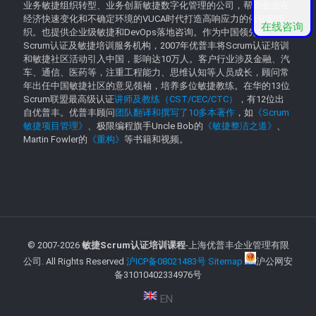
业务敏捷组织转型、业务创新敏捷数字化管理的公司，帮助企业在
经济快速变化和不确定环境的VUCA时代打造高响应力的催化型组
在线咨询
织。也提供企业级敏捷和DevOps落地咨询。作为中国领先的
Scrum认证及敏捷培训服务机构，2007年优普丰将Scrum认证培训
和敏捷社区活动引入中国，影响达10万人。客户行业涉及金融、汽
车、通信、医药等，注重工程能力、思维认知等人员成长，顾问常
年出任中国敏捷社区的意见领袖，培养多位敏捷教练。在华的13位
Scrum联盟最高级认证
讲师及教练（CST/CEC/CTC）
，有12位出
自优普丰。优普丰顾问
团队翻译和撰写了10多本著作
，如
《Scrum
敏捷项目管理》
、极限编程旗手Uncle Bob的
《敏捷整洁之道》
、
Martin Fowler的
《重构》
等书籍和视频。
© 2007-
2026
敏捷Scrum认证培训课程
-上海优普丰企业管理有限
公司. All Rights Reserved
沪ICP备08021483号
Sitemap
沪公网安
备31010402334976号
EN