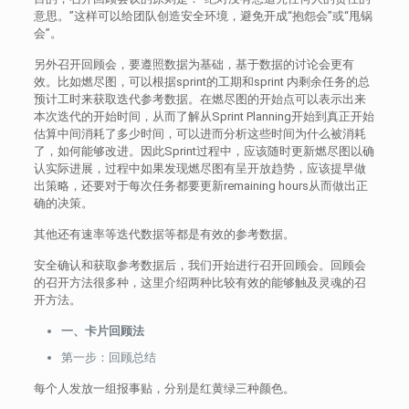
意思。”这样可以给团队创造安全环境，避免开成“抱怨会”或“甩锅
会”。
另外召开回顾会，要遵照数据为基础，基于数据的讨论会更有
效。比如燃尽图，可以根据sprint的工期和sprint 内剩余任务的总
预计工时来获取迭代参考数据。在燃尽图的开始点可以表示出来
本次迭代的开始时间，从而了解从Sprint Planning开始到真正开始
估算中间消耗了多少时间，可以进而分析这些时间为什么被消耗
了，如何能够改进。因此Sprint过程中，应该随时更新燃尽图以确
认实际进展，过程中如果发现燃尽图有呈开放趋势，应该提早做
出策略，还要对于每次任务都要更新remaining hours从而做出正
确的决策。
其他还有速率等迭代数据等都是有效的参考数据。
安全确认和获取参考数据后，我们开始进行召开回顾会。回顾会
的召开方法很多种，这里介绍两种比较有效的能够触及灵魂的召
开方法。
一、卡片回顾法
第一步：回顾总结
每个人发放一组报事贴，分别是红黄绿三种颜色。