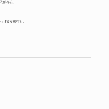
题依然存在。
int节奏被打乱。