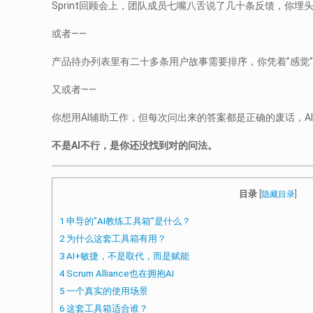
Sprint回顾会上，团队成员七嘴八舌说了几十条反馈，你埋
或者——
产品待办列表里有二十多条用户故事需要排序，你凭着”感觉”
又或者——
你想用AI辅助工作，但每次问出来的答案都是正确的废话，A
不是AI不行，是你还没找到对的问法。
目录
[
隐藏目录
]
1
申导的”AI教练工具箱”是什么？
2
为什么这套工具箱有用？
3
AI+敏捷，不是取代，而是赋能
4
Scrum Alliance也在拥抱AI
5
一个真实的使用场景
6
这套工具箱适合谁？