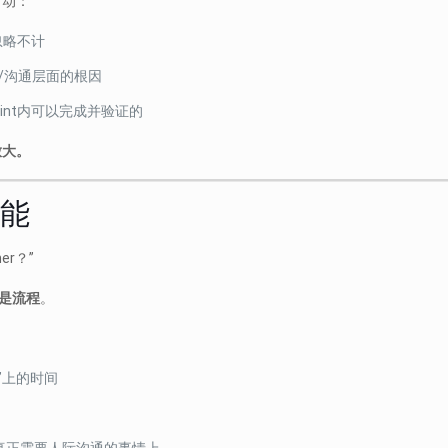
自动：
忽略不计
/沟通层面的根因
int内可以完成并验证的
放大。
赋能
er？”
是流程
。
”上的时间