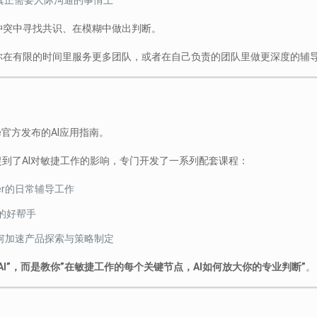
真正需要人际沟通的事情上
冲突中寻找共识、在模糊中做出判断。
你在有限的时间里服务更多团队，或者在自己负责的团队里做更深度的辅
ce官方发布的AI应用指南。
敏锐地捕捉到了AI对敏捷工作的影响，专门开发了一系列配套课程：
ster的日常辅导工作
策的好帮手
I如何加速产品探索与策略制定
AI”，而是教你”在敏捷工作的每个关键节点，AI如何放大你的专业判断”
。