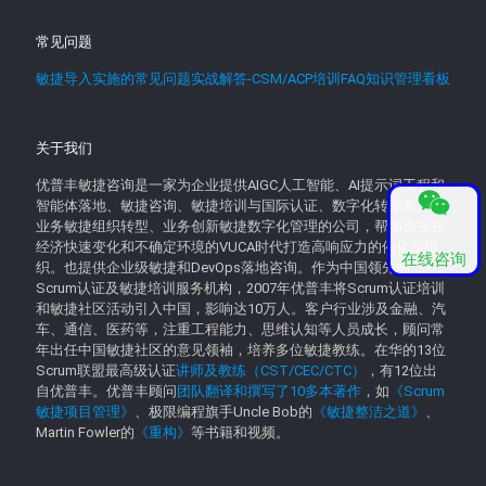
常见问题
敏捷导入实施的常见问题实战解答-CSM/ACP培训FAQ知识管理看板
关于我们
优普丰敏捷咨询是一家为企业提供AIGC人工智能、AI提示词工程和
智能体落地、敏捷咨询、敏捷培训与国际认证、数字化转型教育、
业务敏捷组织转型、业务创新敏捷数字化管理的公司，帮助企业在
经济快速变化和不确定环境的VUCA时代打造高响应力的催化型组
在线咨询
织。也提供企业级敏捷和DevOps落地咨询。作为中国领先的
Scrum认证及敏捷培训服务机构，2007年优普丰将Scrum认证培训
和敏捷社区活动引入中国，影响达10万人。客户行业涉及金融、汽
车、通信、医药等，注重工程能力、思维认知等人员成长，顾问常
年出任中国敏捷社区的意见领袖，培养多位敏捷教练。在华的13位
Scrum联盟最高级认证
讲师及教练（CST/CEC/CTC）
，有12位出
自优普丰。优普丰顾问
团队翻译和撰写了10多本著作
，如
《Scrum
敏捷项目管理》
、极限编程旗手Uncle Bob的
《敏捷整洁之道》
、
Martin Fowler的
《重构》
等书籍和视频。