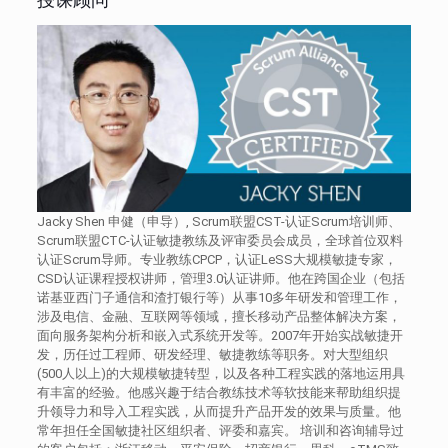
Jacky Shen 申健（申导）, Scrum联盟CST-认证Scrum培训师、
Scrum联盟CTC-认证敏捷教练及评审委员会成员，全球首位双料
认证Scrum导师。专业教练CPCP，认证LeSS大规模敏捷专家，
CSD认证课程授权讲师，管理3.0认证讲师。他在跨国企业（包括
诺基亚西门子通信和渣打银行等）从事10多年研发和管理工作，
涉及电信、金融、互联网等领域，擅长移动产品整体解决方案，
面向服务架构分析和嵌入式系统开发等。2007年开始实战敏捷开
发，历任过工程师、研发经理、敏捷教练等职务。对大型组织
(500人以上)的大规模敏捷转型，以及各种工程实践的落地运用具
有丰富的经验。他感兴趣于结合教练技术等软技能来帮助组织提
升领导力和导入工程实践，从而提升产品开发的效果与质量。他
常年担任全国敏捷社区组织者、评委和嘉宾。 培训和咨询辅导过