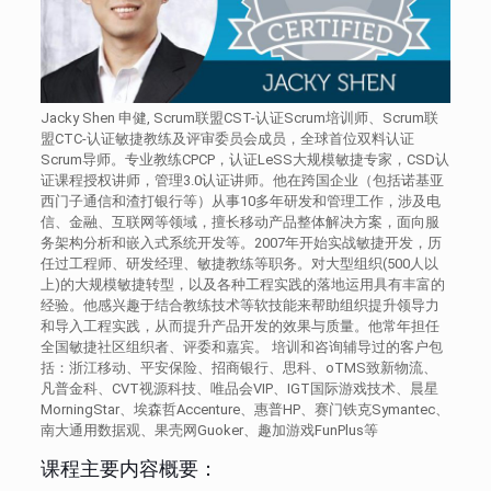
Jacky Shen 申健, Scrum联盟CST-认证Scrum培训师、Scrum联
盟CTC-认证敏捷教练及评审委员会成员，全球首位双料认证
Scrum导师。专业教练CPCP，认证LeSS大规模敏捷专家，CSD认
证课程授权讲师，管理3.0认证讲师。他在跨国企业（包括诺基亚
西门子通信和渣打银行等）从事10多年研发和管理工作，涉及电
信、金融、互联网等领域，擅长移动产品整体解决方案，面向服
务架构分析和嵌入式系统开发等。2007年开始实战敏捷开发，历
任过工程师、研发经理、敏捷教练等职务。对大型组织(500人以
上)的大规模敏捷转型，以及各种工程实践的落地运用具有丰富的
经验。他感兴趣于结合教练技术等软技能来帮助组织提升领导力
和导入工程实践，从而提升产品开发的效果与质量。他常年担任
全国敏捷社区组织者、评委和嘉宾。 培训和咨询辅导过的客户包
括：浙江移动、平安保险、招商银行、思科、oTMS致新物流、
凡普金科、CVT视源科技、唯品会VIP、IGT国际游戏技术、晨星
MorningStar、埃森哲Accenture、惠普HP、赛门铁克Symantec、
南大通用数据观、果壳网Guoker、趣加游戏FunPlus等
课程主要内容概要：