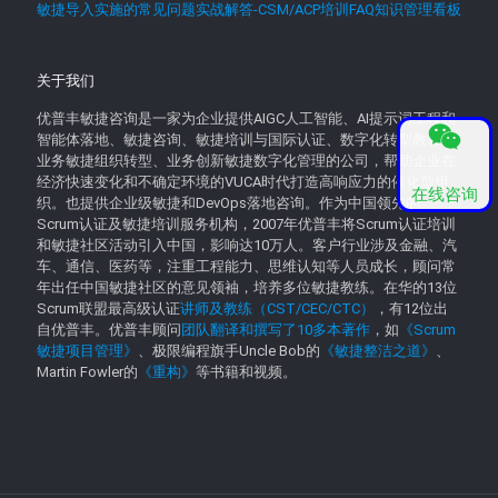
敏捷导入实施的常见问题实战解答-CSM/ACP培训FAQ知识管理看板
关于我们
优普丰敏捷咨询是一家为企业提供AIGC人工智能、AI提示词工程和
智能体落地、敏捷咨询、敏捷培训与国际认证、数字化转型教育、
业务敏捷组织转型、业务创新敏捷数字化管理的公司，帮助企业在
经济快速变化和不确定环境的VUCA时代打造高响应力的催化型组
在线咨询
织。也提供企业级敏捷和DevOps落地咨询。作为中国领先的
Scrum认证及敏捷培训服务机构，2007年优普丰将Scrum认证培训
和敏捷社区活动引入中国，影响达10万人。客户行业涉及金融、汽
车、通信、医药等，注重工程能力、思维认知等人员成长，顾问常
年出任中国敏捷社区的意见领袖，培养多位敏捷教练。在华的13位
Scrum联盟最高级认证
讲师及教练（CST/CEC/CTC）
，有12位出
自优普丰。优普丰顾问
团队翻译和撰写了10多本著作
，如
《Scrum
敏捷项目管理》
、极限编程旗手Uncle Bob的
《敏捷整洁之道》
、
Martin Fowler的
《重构》
等书籍和视频。