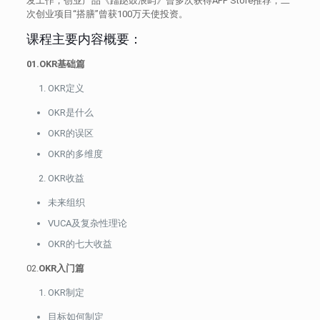
发工作，创业产品《蹓跶鼓浪屿》曾多次获得APP Store推荐，二
次创业项目“搭膳”曾获100万天使投资。
课程主要内容概要：
01.OKR基础篇
OKR定义
OKR是什么
OKR的误区
OKR的多维度
OKR收益
未来组织
VUCA及复杂性理论
OKR的七大收益
02.
OKR入门篇
OKR制定
目标如何制定