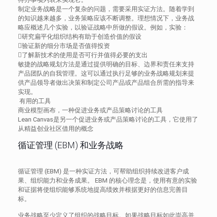
制定业务战略是一个复杂的问题，需要采用实证方法。随着学到
的知识越来越多，业务策略应该不断调整。理想情况下，业务战
略应概述几个实验，以验证战略中所做的假设。例如，实验：
研究扁平化组织结构有助于创造价值的假设
验证新的细分市场是否值得投资
了解新技术的使用是否可行并值得必要的支出
敏捷的战略规划方法是通过提供明确的目标、边界和责任来支持
产品团队的自我管理。这可以通过执行足够的业务战略规划来提
供产品领导者做出决策和制定公司产品或产品组合所需的指导来
实现。
有用的工具
商业模型画布，一种促进业务或产品策略讨论的工具
Lean Canvas是另一个促进业务或产品策略讨论的工具，它使用了
从精益创业社区借用的概念
循证管理 (EBM) 和业务战略
循证管理 (EBM) 是一种实证方法，可帮助组织持续改进客户成
果、组织能力和业务成果。 EBM 的核心理念是，使用有意的实验
和证据将使组织能够系统地提高绩效并根据更好的信息完善目
标。
业务战略至少定义了组织的战略目标。如果战略目标如此崇高并