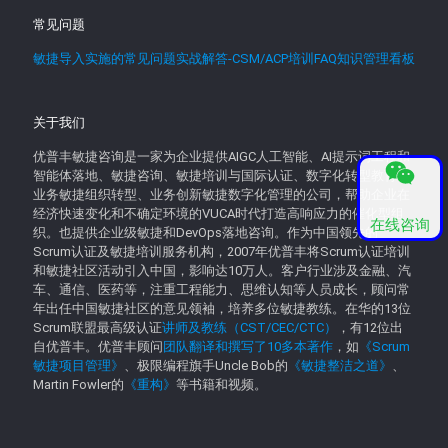
常见问题
敏捷导入实施的常见问题实战解答-CSM/ACP培训FAQ知识管理看板
关于我们
优普丰敏捷咨询是一家为企业提供AIGC人工智能、AI提示词工程和
智能体落地、敏捷咨询、敏捷培训与国际认证、数字化转型教育、
业务敏捷组织转型、业务创新敏捷数字化管理的公司，帮助企业在
经济快速变化和不确定环境的VUCA时代打造高响应力的催化型组
在线咨询
织。也提供企业级敏捷和DevOps落地咨询。作为中国领先的
Scrum认证及敏捷培训服务机构，2007年优普丰将Scrum认证培训
和敏捷社区活动引入中国，影响达10万人。客户行业涉及金融、汽
车、通信、医药等，注重工程能力、思维认知等人员成长，顾问常
年出任中国敏捷社区的意见领袖，培养多位敏捷教练。在华的13位
Scrum联盟最高级认证
讲师及教练（CST/CEC/CTC）
，有12位出
自优普丰。优普丰顾问
团队翻译和撰写了10多本著作
，如
《Scrum
敏捷项目管理》
、极限编程旗手Uncle Bob的
《敏捷整洁之道》
、
Martin Fowler的
《重构》
等书籍和视频。