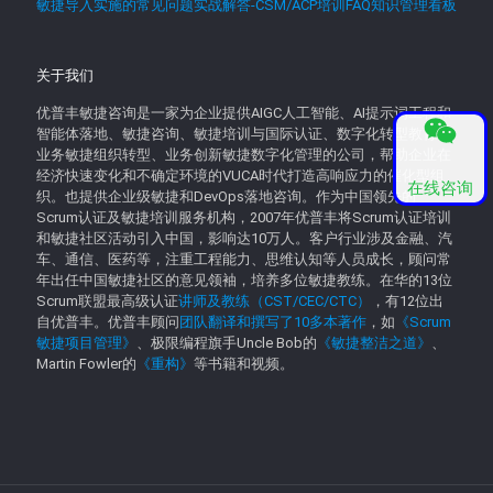
敏捷导入实施的常见问题实战解答-CSM/ACP培训FAQ知识管理看板
关于我们
优普丰敏捷咨询是一家为企业提供AIGC人工智能、AI提示词工程和
智能体落地、敏捷咨询、敏捷培训与国际认证、数字化转型教育、
业务敏捷组织转型、业务创新敏捷数字化管理的公司，帮助企业在
经济快速变化和不确定环境的VUCA时代打造高响应力的催化型组
在线咨询
织。也提供企业级敏捷和DevOps落地咨询。作为中国领先的
Scrum认证及敏捷培训服务机构，2007年优普丰将Scrum认证培训
和敏捷社区活动引入中国，影响达10万人。客户行业涉及金融、汽
车、通信、医药等，注重工程能力、思维认知等人员成长，顾问常
年出任中国敏捷社区的意见领袖，培养多位敏捷教练。在华的13位
Scrum联盟最高级认证
讲师及教练（CST/CEC/CTC）
，有12位出
自优普丰。优普丰顾问
团队翻译和撰写了10多本著作
，如
《Scrum
敏捷项目管理》
、极限编程旗手Uncle Bob的
《敏捷整洁之道》
、
Martin Fowler的
《重构》
等书籍和视频。