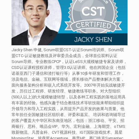
Jacky Shen 申健, Scrum联盟CST-认证Scrum培训师、Scrum联
盟CTC-认证敏捷教练及评审委员会成员，全球首位双料认证
Scrum导师。专业教练CPCP，认证LeSS大规模敏捷专家及讲师，
CSD认证课程授权讲师，管理3.0认证讲师。他在跨国企业（包括
诺基亚西门子通信和渣打银行等）从事10多年研发和管理工作，
涉及电信、金融、互联网等领域，擅长移动产品整体解决方案，
面向服务架构分析和嵌入式系统开发等。2007年开始实战敏捷开
发，历任过工程师、研发经理、敏捷教练等职务。对大型组织
(500人以上)的大规模敏捷转型，以及各种工程实践的落地运用具
有丰富的经验。他感兴趣于结合教练技术等软技能来帮助组织提
升领导力和导入工程实践，从而提升产品开发的效果与质量。他
常年担任全国敏捷社区组织者、评委和嘉宾。 培训和咨询辅导过
的客户覆盖大中华区和东南亚地区，包括：浙江移动、平安、招
商银行、思科、唯品会VIP、华为、宏利金融、上海期货、oTMS
致新物流、凡普金科、CVT视源科技、IGT国际游戏技术、晨星
MorningStar、埃森哲Accenture、惠普HP、赛门铁克Symantec、