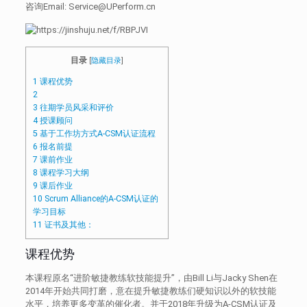
咨询Email: Service@UPerform.cn
目录
[
隐藏目录
]
1
课程优势
2
3
往期学员风采和评价
4
授课顾问
5
基于工作坊方式A-CSM认证流程
6
报名前提
7
课前作业
8
课程学习大纲
9
课后作业
10
Scrum Alliance的A-CSM认证的
学习目标
11
证书及其他：
课程优势
本课程原名“进阶敏捷教练软技能提升”，由Bill Li与Jacky Shen在
2014年开始共同打磨，意在提升敏捷教练们硬知识以外的软技能
水平，培养更多变革的催化者。并于2018年升级为A-CSM认证及