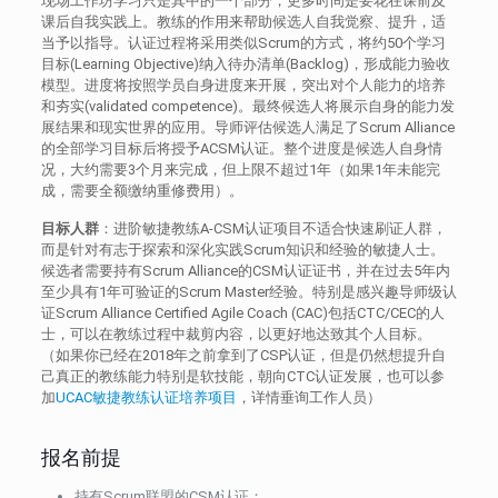
现场工作坊学习只是其中的一个部分，更多时间是要花在课前及
课后自我实践上。教练的作用来帮助候选人自我觉察、提升，适
当予以指导。认证过程将采用类似Scrum的方式，将约50个学习
目标(Learning Objective)纳入待办清单(Backlog)，形成能力验收
模型。进度将按照学员自身进度来开展，突出对个人能力的培养
和夯实(validated competence)。最终候选人将展示自身的能力发
展结果和现实世界的应用。导师评估候选人满足了Scrum Alliance
的全部学习目标后将授予ACSM认证。整个进度是候选人自身情
况，大约需要3个月来完成，但上限不超过1年（如果1年未能完
成，需要全额缴纳重修费用）。
目标人群
：进阶敏捷教练A-CSM认证项目不适合快速刷证人群，
而是针对有志于探索和深化实践Scrum知识和经验的敏捷人士。
候选者需要持有Scrum Alliance的CSM认证证书，并在过去5年内
至少具有1年可验证的Scrum Master经验。特别是感兴趣导师级认
证Scrum Alliance Certified Agile Coach (CAC)包括CTC/CEC的人
士，可以在教练过程中裁剪内容，以更好地达致其个人目标。
（如果你已经在2018年之前拿到了CSP认证，但是仍然想提升自
己真正的教练能力特别是软技能，朝向CTC认证发展，也可以参
加
UCAC敏捷教练认证培养项目
，详情垂询工作人员）
报名前提
持有Scrum联盟的CSM认证；