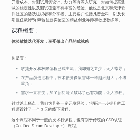
开发成本。对测试用例设计、划分等有深入研究，对如何提高测
试的稳定性以及测试覆盖率有丰富的经验。他也是北京和天津软
件社区的活跃组织者和分享者。主要客户包括凡普金科，以及长
期担任戴姆勒-奔驰创新实验室的精益创业导师和敏捷教练等。
课程概要：
体验敏捷迭代开发，享受做出产品的成就感
你是否：
敏捷开发和极限编程已成主流，我却知之甚少，无人指导；
在产品
演进
过程中，技术债务像滚雪球一样越滚越大，
不堪
重负；
需求一直在变，加了新功能又破坏了已有功能，
让人抓狂。
针对以上痛点，我们为具备一定开发经验，想要进一步提升的工
程师设计了一个
3 天的线下
课程。
这个课程不同于一般的技术栈课程，也有别于传统的 CSD认证
（Certified Scrum Developer） 课程。