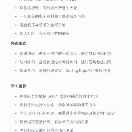
双教练授课，随时擦出智慧的火花
一套精美的电子资料和大量课后练习题
融合程序与艺术的全程手绘
加入社区，和大咖们共同成长
授课形式
边讲边做
：教练一边讲解一边演示，随时答疑消除困惑
结对练习
：全程轮流结对编程练习，随时召唤教练指导
集体学习
：通过代码评审，Coding Dojo学习编程习惯
学习目标
体验到真实敏捷 Scrum 团队中的
高效
协作方式
理解测试先行的理念，学会测试驱动开发方法
学会识别代码坏味道，并通过小步重构来改善架构与设计
培养编写整洁代码、有效单元测试的习惯
理解持续集成和分层自动化测试