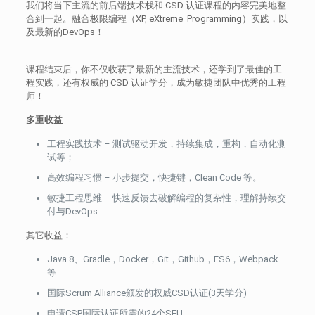
我们将当下主流的
前后端技术栈和 CSD 认证课程
的内容完美地整
合到一起。融合极限编程（XP, eXtreme Programming）实践，以
及最新的DevOps！
课程结束后，你不仅收获了
最新的主流技术
，还学到了
最佳的工
程实践
，还有
权威的 CSD 认证学分
，成为敏捷团队中优秀的工程
师！
多重收益
工程实践
技术
–
测试驱动开发
，持续集成，重构，自动化测
试等；
高效
编程习惯
– 小步提交，快捷键，Clean Code 等。
敏捷工程思维 – 快速反馈去破解编程的复杂性，理解持续交
付与DevOps
其它收益：
Java 8、Gradle，Docker，Git，Github，ES6，Webpack
等
国际Scrum Alliance颁发的权威CSD认证(3天学分)
申请CSP国际认证所需的24个SEU