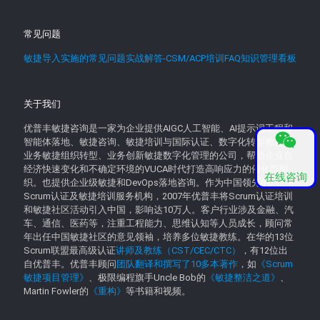
常见问题
敏捷导入实施的常见问题实战解答-CSM/ACP培训FAQ知识管理看板
关于我们
优普丰敏捷咨询是一家为企业提供AIGC人工智能、AI提示词工程和
智能体落地、敏捷咨询、敏捷培训与国际认证、数字化转型教育、
业务敏捷组织转型、业务创新敏捷数字化管理的公司，帮助企业在
经济快速变化和不确定环境的VUCA时代打造高响应力的催化型组
在线咨询
织。也提供企业级敏捷和DevOps落地咨询。作为中国领先的
Scrum认证及敏捷培训服务机构，2007年优普丰将Scrum认证培训
和敏捷社区活动引入中国，影响达10万人。客户行业涉及金融、汽
车、通信、医药等，注重工程能力、思维认知等人员成长，顾问常
年出任中国敏捷社区的意见领袖，培养多位敏捷教练。在华的13位
Scrum联盟最高级认证
讲师及教练（CST/CEC/CTC）
，有12位出
自优普丰。优普丰顾问
团队翻译和撰写了10多本著作
，如
《Scrum
敏捷项目管理》
、极限编程旗手Uncle Bob的
《敏捷整洁之道》
、
Martin Fowler的
《重构》
等书籍和视频。