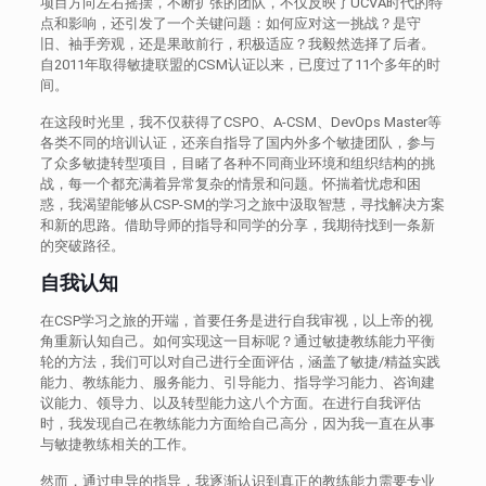
项目方向左右摇摆，不断扩张的团队，不仅反映了UCVA时代的特
点和影响，还引发了一个关键问题：如何应对这一挑战？是守
旧、袖手旁观，还是果敢前行，积极适应？我毅然选择了后者。
自2011年取得敏捷联盟的CSM认证以来，已度过了11个多年的时
间。
在这段时光里，我不仅获得了CSPO、A-CSM、DevOps Master等
各类不同的培训认证，还亲自指导了国内外多个敏捷团队，参与
了众多敏捷转型项目，目睹了各种不同商业环境和组织结构的挑
战，每一个都充满着异常复杂的情景和问题。怀揣着忧虑和困
惑，我渴望能够从CSP-SM的学习之旅中汲取智慧，寻找解决方案
和新的思路。借助导师的指导和同学的分享，我期待找到一条新
的突破路径。
自我认知
在CSP学习之旅的开端，首要任务是进行自我审视，以上帝的视
角重新认知自己。如何实现这一目标呢？通过敏捷教练能力平衡
轮的方法，我们可以对自己进行全面评估，涵盖了敏捷/精益实践
能力、教练能力、服务能力、引导能力、指导学习能力、咨询建
议能力、领导力、以及转型能力这八个方面。在进行自我评估
时，我发现自己在教练能力方面给自己高分，因为我一直在从事
与敏捷教练相关的工作。
然而，通过申导的指导，我逐渐认识到真正的教练能力需要专业