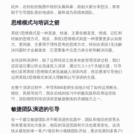
此外，在轻松的氛围中组织头脑风暴，鼓励大家分享想法，将有
助于引导团队更好地成长，最终成为高绩效团队。
思维模式与培训之箭
系统1思维模式是一种直接、快速、主要依赖直觉、情感、记忆和
经验的思维方式。相反，系统2思维模式则是一种需要更多认知努
力、更间接、主要用于理性思考的思维方式，特别在系统1无法解
决问题时才会被激发，它需要集中注意力来分析和解决问题。
在培训和演讲时，除了运用培训之箭来有效管理演讲过程，我们
还应该注重让听众迅速投入演讲，通过引入1-2个关键主题，引导
他们采用系统1思维模式来迅速融入演讲内容，然后逐渐引导他们
运用系统2思维模式来深入理解和认可演讲的主题。
在整个演讲过程中，申导和Bill老师生动地介绍了如何运用豹头、
猪肚、凤尾等技巧，我在后续的练习中积极实践和应用这些技
巧，深刻领悟到培训演讲是敏捷教练的关键能力之一。
敏捷团队演进的引导
在一个建立敏捷团队并不断演进的实践中，团队和项目的背景从
简单逐渐演化为复杂，相应的演进思路和方法也逐渐变化。这演
练从最初的单一客户/项目和小规模团队开始，逐步拓展到多客户/