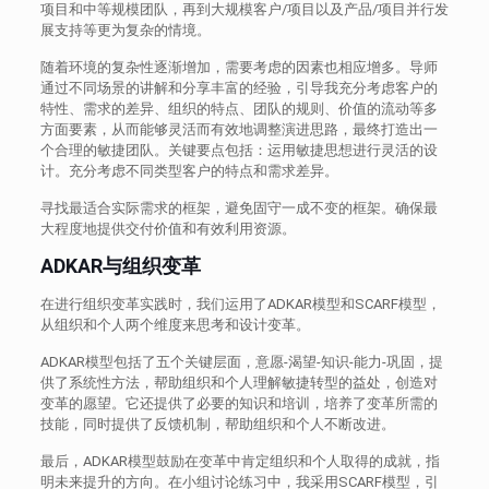
项目和中等规模团队，再到大规模客户/项目以及产品/项目并行发
展支持等更为复杂的情境。
随着环境的复杂性逐渐增加，需要考虑的因素也相应增多。导师
通过不同场景的讲解和分享丰富的经验，引导我充分考虑客户的
特性、需求的差异、组织的特点、团队的规则、价值的流动等多
方面要素，从而能够灵活而有效地调整演进思路，最终打造出一
个合理的敏捷团队。关键要点包括：运用敏捷思想进行灵活的设
计。充分考虑不同类型客户的特点和需求差异。
寻找最适合实际需求的框架，避免固守一成不变的框架。确保最
大程度地提供交付价值和有效利用资源。
ADKAR与组织变革
在进行组织变革实践时，我们运用了ADKAR模型和SCARF模型，
从组织和个人两个维度来思考和设计变革。
ADKAR模型包括了五个关键层面，意愿-渴望-知识-能力-巩固，提
供了系统性方法，帮助组织和个人理解敏捷转型的益处，创造对
变革的愿望。它还提供了必要的知识和培训，培养了变革所需的
技能，同时提供了反馈机制，帮助组织和个人不断改进。
最后，ADKAR模型鼓励在变革中肯定组织和个人取得的成就，指
明未来提升的方向。在小组讨论练习中，我采用SCARF模型，引