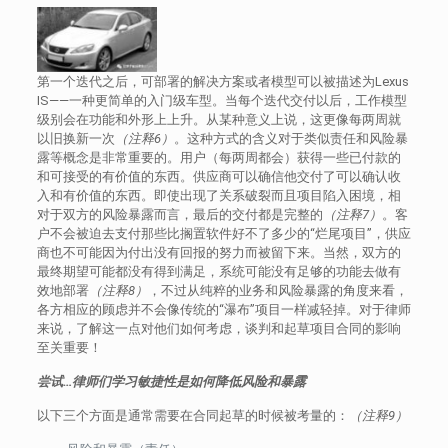
第一个迭代之后，可部署的解决方案或者模型可以被描述为Lexus
IS——一种更简单的入门级车型。当每个迭代交付以后，工作模型
级别会在功能和外形上上升。从某种意义上说，这更像每两周就
以旧换新一次
（注释6）
。这种方式的含义对于类似责任和风险暴
露等概念是非常重要的。用户（每两周都会）获得一些已付款的
和可接受的有价值的东西。供应商可以确信他交付了可以确认收
入和有价值的东西。即使出现了关系破裂而且项目陷入困境，相
对于双方的风险暴露而言，最后的交付都是完整的
（注释7）
。客
户不会被迫去支付那些比搁置软件好不了多少的“烂尾项目”，供应
商也不可能因为付出没有回报的努力而被留下来。当然，双方的
最终期望可能都没有得到满足，系统可能没有足够的功能去做有
效地部署
（注释8）
，不过从纯粹的业务和风险暴露的角度来看，
各方相应的顾虑并不会像传统的“瀑布”项目一样减轻掉。对于律师
来说，了解这一点对他们如何考虑，谈判和起草项目合同的影响
至关重要！
尝试…律师们学习敏捷性是如何降低风险和暴露
以下三个方面是通常需要在合同起草的时候被考量的：
（注释9）