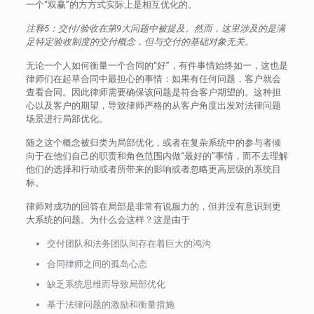
一个“双赢”的方方式实际上是相互优化的。
注释5：交付/验收在第9大问题中被提及。然而，这里涉及的是满
足特定验收制度的交付概念，但与交付的基础对象无关。
无论一个人如何衡量一个合同的“好”，有件事情始终如一，这也是
律师们在起草合同中最担心的事情：如果有任何问题，客户就会
查看合同。因此律师需要确保该问题是符合客户期望的。这种担
心以及客户的期望，导致律师严格的从客户角度出发对法律问题
场景进行局部优化。
随之这个概念被归类为局部优化，或者在复杂系统中的参与者倾
向于在他们自己的职责和角色范围内做“最好的”事情，而不去理解
他们的选择和行动或者所带来的影响或者忽略更高层级的系统目
标。
律师对成功的回答在局部是非常有说服力的，但并没有意识到更
大系统的问题。为什么会这样？这是由于
交付团队和法务团队间存在着巨大的鸿沟
合同律师之间的孤岛心态
缺乏系统思维而导致局部优化
基于法律问题的激励和衡量措施