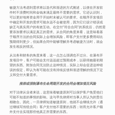
敏捷方法考虑到需求将以迭代和渐进的方式阐述，以便在开发软
件时不浪费时间和金钱来满足最终不需要的需求。它还认识到，
可以更好地将资金用于开始时未被认可的要求。在顺序开发项目
中确定和开发的需求可能永远不会被使用，因为它们设计错误或
缺乏与真实用户的有效互动。在交付“符合合同”的系统后，仍然需
要添加要求以满足真正的需求。从合同的角度来看，这意味着基
于顺序方法的合同实际上会增加风险，即客户支付更多费用却比
预期得到更少，但如果合同中能够理解并考虑敏捷方法时，就会
发生相反的情况。
从法务和财务的角度来看，这一点怎么强调也不过分。在瀑布开
发项目中，客户可能会支付远远超过预期成本，以获得她最初期
望的东西。附加合同无法防止这种情况，实际上却会促进这种错
误的假定，即认为有可能在没有持续反馈和渐进理解的情况下定
义和交付大量需求。
推崇或强制瀑布生命周期开发的合同会增加项目风险
对于法律从业者来说，这意味着敏捷原则可以保护客户免受他们
可能不知道的事情的影响。这与早先律师对当事人所认为的责任
相吻合。因此，一旦律师知道敏捷原则，他就不会继续允许（通
过继续写传统合同）客户支付他不需要的东西；转而允许客户额
外支付去实现那些他真正所需要的东西。