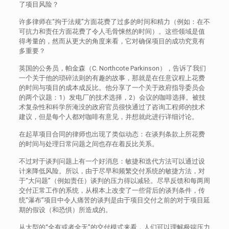
了项目风险？
许多律师在“拘于法规”方面花费了过多的时间和精力（例如：在不
可抗力和责任方面花费了令人毛骨悚然的时间）。这些领域是值
得考量的，然而从更大的角度来看，它对确保项目的成功究竟有
多重要？
英国的公务员，帕金森（C. Northcote Parkinson），告诉了我们
一个关于他的琐碎法则的有趣的故事，那就是在任意议程上花费
的时间与项目的成本成反比。他分享了一个关于政府指导委员会
的两个议题：1）发电厂的技术选择，2）会议的咖啡选择。被技
术复杂性和科学所淹没的政府官员很快通过了咨询工程师的技术
建议，但是每个人都对咖啡有意见，并想就此进行详细讨论。
在起草项目合同的律师也出现了类似动态：在谈判条款上所花费
的时间与处理日常问题之间也存在着反比关系。
不过对于谈判问题上有一个好消息：敏捷和迭代方法可以通过设
计来降低风险。所以，由于尽早和频繁交付系统的敏捷方法，对
于“大问题”（例如责任）谈判的压力得以减轻。尽早反馈和每两周
交付正常工作的系统，从根本上改变了一些背后的谈判条件，传
统“瀑布”项目中令人痛苦的谈判是由于项目交付之前的对于项目延
期的假设（和恐惧）所造成的。
从大型的“全有或者全无”的交付模式来看，人们可以理解极端压力