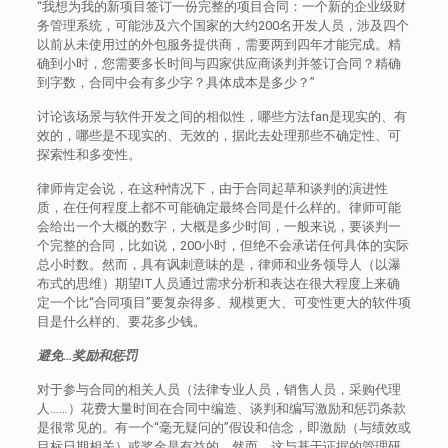
“我想为我的新项目签订一份完整的项目合同：一个新的企业级财
务管理系统，可能涉及六个国家的大约200名开发人员，涉及四个
以前从未使用过的外包服务提供商，需要两到四年才能完成。精
确到小时，您需要多长时间与四家供应商谈判并签订合同？精确
到字数，合同中会有多少字？具体成本是多少？”
讨论该场景与软件开发之间的相似性，哪些方法fan是现实的、有
效的，哪些是不现实的、无效的，据此去处理那些不确定性、可
探索性和多变性。
律师肯定会说，在这种情况下，由于合同起草和谈判的演进性
质，在任何程度上都不可能确定最终合同是什么样的。律师可能
会给出一个大概的数字，大概是多少时间，一般来说，要谈判一
个完整的合同，比如说，200小时，但绝不会承诺任何具体的实际
总小时数。然而，具有讽刺意味的是，律师和业务领导人（以瀑
布式的思维）期望IT人员通过需求分析和表达在很大程度上来确
定一个比“合同项目”要复杂得多、规模更大、可变性更大的软件项
目是什么样的、要花多少钱。
避免…奖励和惩罚
对于参与合同的相关人员（法律专业人员，销售人员，采购代理
人……）花费大量时间在合同中编造、谈判和编写激励和惩罚条款
是很常见的。有一个“毫无疑问的”假设和信念，即激励（与绩效或
目标日期相关）或奖金是有益的。然而，这与基于证据的管理研