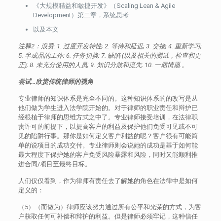
《大规模精益和敏捷开发》（Scaling Lean & Agile
Development）第二章，系统思考
以及本文
注释2：浪费: 1. 过度开发特性; 2. 等待和延迟; 3. 交接; 4. 重新学习;
5. 半成品的工作; 6. 任务切换; 7. 缺陷 (以及相关的测试，检查和更
正); 8. 未充分使用的人员; 9. 知识分散和流失; 10. 一厢情愿.。
尝试…欣赏传统律师的视角
专业律师的知识体系是完全不同的。这种知识体系的的改写是从
他们做为学生进入法学院开始的。对于律师的职业责任和辩护已
经根植于律师的思维方式之中了。专业律师接受培训，在法律职
责许可的前提下，以提高客户的利益及保护他们免受可见或不可
见的陷阱行事。那你是如何定义客户利益的呢？客户很有可能简
单的说项目的成功交付。专业律师则会说她的成功是基于如何能
最大程度下保护她的客户免受风险暴露和风险，同时又能顺利推
进合同/项目至最终目标。
人们仅仅看到，作为律师有责任去了解她的角色在法律中是如何
定义的：
（5）（而做为）律师应该努力通过所有公平和光荣的方式，为客
户获取任何可补偿和辩护的利益。但是律师必须牢记，这种信任