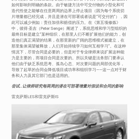
如何影响到明确的条款。由于敏捷方法中可交付物的小型化和可
迭代性使之能够在任意两周的边界上停止项目（因为每个系统切
片增量都已经完成，并且是潜在可部署或者说是“可交付的”），因
此可以减少例如：责任加倍和赔偿的压力。在《第五项修炼》
中，彼得·圣吉（Peter Senge）阐述了，系统思维和学习型组织的
最终目标是建立“某种组织，在那里人们不断扩展他们的能力，创
造他们真正渴望的结果，在那里新的广阔的思维模式被建立，在
那里集体渴望被释放，人们开始持续学习如何互相学习”。在这种
情况下，尽管合同是必要的，但是对于专业律师来说扩展这种能
力是主要的，而项目合同是次要的。所以关键是法务部门要承认
他们由于缺乏系统思考、孤岛心态、对次要问题的局部优化等，
导致了起草的合同会降低项目成功率和组织学习——这一点对于财
务和人力及其它部门也是适用的。
尝试…让律师研究每两周的潜在可部署增量对假设和合同的影响
雷克萨斯LES和雷克萨斯IS