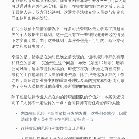
定营销和节省成本的机会。商业案例依靠廉价开发——他们认为这
可以通过离岸外包来实现。最终，在提案和招标过程之后，选出
了最终人选，双方开始谈判。这通常是法律专业人员参与制定合
同条款和条件的阶段。
在商业领袖不知情的情况下，许多司法管辖区最近收紧了跨越国
界的个人数据出口规则。这一点只有在一些律师姗姗来迟的情况
下才变得明显。由于这些规则，离岸外包是不可行的。商业案例
论文和项目失效了。
幸运的是，错误是在为时已晚之前发现的。但考虑到律师的有限
和孤立的参与——完全错过这个问题，导致（如图1.2所示）增加
公司风险，这本来是很容易的。即使它在项目开始之前被捕获，
最初的工作也消耗了大量的业务资源。除了浪费这项废弃的工作
之外，随后对新业务案例的重新处理以及新的提案和招标周期减
少了商务人员探索其他商业机会所需的时间和精力。
除了包括法律专业人员在内的跨职能团队的价值外，本案例还说
明了IT人员不一定理解的一点：合同律师有责任考虑两种风险：
内部项目风险 * 随着敏捷开发的发展，这些都会减少，因此
法律专业人员有责任在合同上支持这一点
连锁效应的风险 (例如数据出口违规)
* 包括法律专业人员在内的跨职能团队以及早期、定期的合