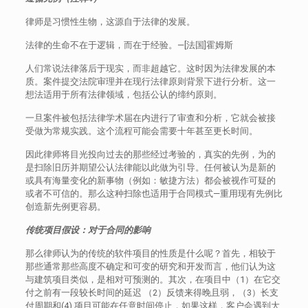
律师是习惯性生物，这源自于法律的发展。
法律的生命不在于逻辑，而在于经验。—[法国]霍姆斯
人们常说法律落后于现实，而非超越它。这时因为法律发展的本
质。案件提交法院审理并在现行法律原则背景下进行分析。这一
想法适用于所有法律领域，包括公认的缔约原则。
一旦案件被包括法律学术届在内进行了审查和分析，它就会被接
受做为常规实践。这个流程可能会需要十年甚至更长时间。
因此律师将目光投向过去的那些经过考验的，真实的先例，为的
是扫除旧历并期望公认法律能以此做为引导。任何被认为是新的
或具有海量变化的新事物（例如：敏捷方法）都会被视作可疑的
或者不可信的。那么这种扫除也适用于合同模式—重用现有先例比
创造新先例更容易。
传统项目假设：对于合同的影响
那么律师认为的传统的软件项目的性质是什么呢？首先，相较于
那些通常那些高度不确定和可变的研究和开发而言，他们认为这
与建筑项目类似，是相对可预测的。其次，在项目中（1）在它交
付之前有一段较长时间的延迟 （2）反馈来得晚且弱，（3）长支
付周期和(4) 项目可能在任意时间停止，如果这样，客户会遇到大