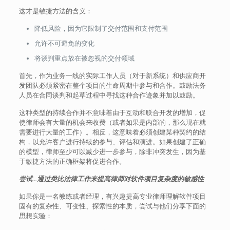
这才是敏捷方法的含义：
降低风险，因为它限制了交付范围和支付范围
允许不可避免的变化
将谈判重点放在被忽视的交付领域
首先，作为业务一线的实际工作人员（对于新系统）和供应商开
发团队必须紧密在整个项目的生命周期中参与和合作。鼓励法务
人员在合同谈判和起草过程中寻找这种合作迹象并加以鼓励。
这种类型的持续合作并不意味着由于互动和联合开发的增加，促
使律师会有大量的机会来收费（或者如果是内部的，那么现在就
需要进行大量的工作）。相反，这意味着必须创建某种契约的结
构，以允许客户进行持续的参与、评估和演进。如果创建了正确
的模型，律师至少可以减少进一步参与，除非冲突发生，因为基
于敏捷方法的正确框架将促进合作。
尝试…通过类比法律工作来提高律师对软件项目复杂度的敏感性
如果你是一名教练或者经理，有兴趣提高专业律师理解软件项目
固有的复杂性、可变性、探索性的本质，尝试与他们分享下面的
思想实验：