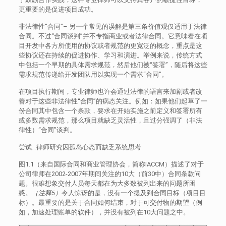
更重要的是促进项目成功。
非法律性“合同”– 另一个常见的误解是第三条价值观仅适用于法律
合同。不过“合同谈判”并不专指商业或者法律合同。它意味着在项
目开发中各方所使用的协议或者规范的更宽泛的概念，重点是这
些协议还在持续的促进协作、学习和演进。举例来说，传统方式
中包括一个早期的具体需求规范，然后他们被“签署”，随后将这些
需求规范传递给开发团队用以实现一个需求“合同”。
在项目执行期间，专业律师也许会通过法律的语言来加剧或者改
善对于这些非法律性“合同”的病态关注。例如：如果他们起草了一
份合同其中包含一个条款，要求在开始实施之前定义和签署所有
或多数需求规范，那么项目就缺乏灵活性，且过分强调了（非法
律性）“合同”谈判。
尝试…律师研究因孤岛心态而缺乏系统思考
图1.1（来自国际合同和商业管理协会，简称IACCM）描述了对于
公司律师在2002-2007年期间关注的10大（前30中）合同条款问
题。很难想象交付人员每天都在为大多数被列出来的问题所困
惑。
（注释5）
令人惊讶的是，没有一个提及到合同目标（项目目
标）。最重要的是关于合同如何结束，对于可交付物的期望（例
如，加速处理账单的软件），并没有被列在10大问题之中。