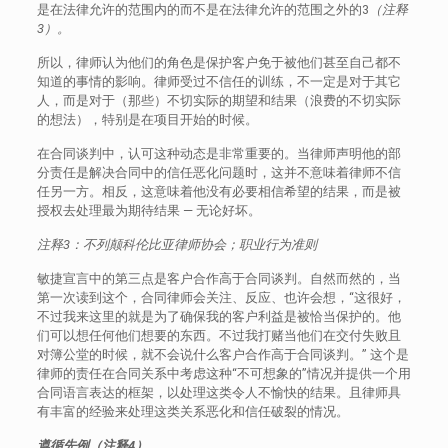
是在法律允许的范围内的而不是在法律允许的范围之外的3
（注释
3）
。
所以，律师认为他们的角色是保护客户免于被他们甚至自己都不
知道的事情的影响。律师受过不信任的训练，不一定是对于其它
人，而是对于（那些）不切实际的期望和结果（浪费的不切实际
的想法），特别是在项目开始的时候。
在合同谈判中，认可这种动态是非常重要的。当律师声明他的部
分责任是解决合同中的信任恶化问题时，这并不意味着律师不信
任另一方。相反，这意味着他没有必要相信希望的结果，而是被
授权去处理最为期待结果 — 无论好坏。
注释3：不列颠科伦比亚律师协会；职业行为准则
敏捷宣言中的第三点是客户合作高于合同谈判。自然而然的，当
第一次读到这个，合同律师会关注、反应、也许会想，“这很好，
不过我来这里的就是为了确保我的客户利益是被恰当保护的。他
们可以想任何他们想要的东西。不过我打赌当他们在交付失败且
对簿公堂的时候，就不会说什么客户合作高于合同谈判。” 这个是
律师的责任在合同关系中考虑这种“不可想象的”情况并提供一个用
合同语言表达的框架，以处理这类令人不愉快的结果。且律师具
有丰富的经验来处理这类关系恶化和信任破裂的情况。
遵循先例（注释4）