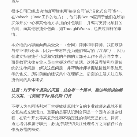
吉尔
很多公司已经成功地编写和使用“敏捷合同”或“演化式合同”多年。
在Valtech（Craig工作的地方），他们将Scrum应用于他们在班加
罗尔开发中心和其他地方承担的外包项目，并编写支持此项目的
合同。而其他敏捷外包商，如ThoughtWorks，也做过同样的事
情。
本介绍的内容面向两类受众：（合同）律师和非律师。我们鼓励
与专业律师分享，因为一些材料是为他们编写的
（注释1）
，因为
创建支持敏捷价值观和实践的合同的大部分工作不是合同文本，
而是教育法律专业人员去掌握这些价值观。这涉及理解和欣赏传
统的法律问题，解决这些问题，并帮助律师掌握敏捷性和系统思
考的含义。所以前面的建议集中在理解上。后面的主题关注在敏
捷合同的具体建议。
注意：对于每个复杂的问题，总会有一个简单、整洁和错误的解
决方案。—[美国]亨利•路易斯•门肯
不要认为合同谈判对于掌握敏捷原则含义的专业律师来说就不那
么复杂或充满活力。重要的是要认识到合同是一个固有的复杂过
程，在软件开发等高复杂性和不确定性的领域更是如此。律师，
通过培训和履行职责，必须持续密切关注处理各方之间信任和合
作所必需的框架。