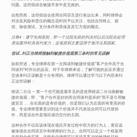
问题。这些假设在敏捷开发中是无效的。
自然而然，这些假设会使用合同语言进行表达出来，同时律师会
对涉及风险和责任的概念花时间予以关注，包括合同终止、赔
偿、验收测试、支付条件和质保及其它方面的概念。
注释4：遵守先例原则，即一个法院先前的判决对以后法院在处理
类似案件时具有约束力；这项原则主要适用于海洋法系国家。
尝试…纠正当律师接触到敏捷价值观第三条时的常见误解
如前所述，专业律师在第一次阅读到敏捷价值观“客户合作高于合
同谈判”时作出的反应。对于非律师来说，了解可能的反应并通过
交谈来纠正误解是十分有用的。律师可以通过学习以下内容来纠
正这些误解：
错误二分法 — 第一个也可能是最常见的是使用错误二分法曲解敏
捷价值观；即，“客户合作是好的而合同谈判是坏的”而不是引用敏
捷宣言，…在右面的是有价值的，但是我们认为左面的有更高的价
值。专业律师需要意识到这个价值并不代表说合同可以代替协
作，而是说合作是项目成功交付的主因。
这种合作不仅应该体现在项目开发过程中双方的行为上，更应该
被体现在合同语言中和律师的行为上。合同可以定义一个框架用
于鼓励合作实践，这样专业律师可以支持其客户的敏捷性目标，