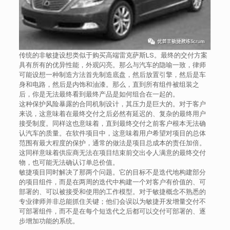
传统的非敏捷设想类似于购买高端雷克萨斯LS。最终的交付方案
具有所有的优异性能，外观闪亮。那么与汽车的隐喻一致，律师
可能设想一种制造方法首先制造底盘，然后放置引擎，然后是车
身和电路，然后是内饰和油漆。那么，直到所有组件被组装之
后，你是无法最终看到最终产品是如何组合在一起的。
这种保护风险暴露的合同机制设计，其压力是巨大的。对于客户
来说，这意味着在最终交付之后必然有延迟的、复杂的最终用户
接受制度。同样这也意味着，直到最终交付之前客户根本无法确
认汽车的质量。在软件项目中，这意味着用户希望对项目的总体
范围有最大程度的保护，通常的做法是项目总成本的责任加倍。
这同样意味着供应商无法在项目结束前交出令人满意的最终交付
物，也可能无法确认订单总价值。
敏捷项目同时解决了那两个问题。它的目标不是迭代地构建部分
的项目组件，而是在两周的迭代中构建一个对客户有价值的、可
部署的、可以被接受和使用的工作模型。对于敏捷概念不熟悉的
专业律师并非总能抓住关键；他们会误以为敏捷开发增量交付不
可部署组件，而不是在每个短迭代之后都可以交付可部署的、逐
步增加功能的系统。