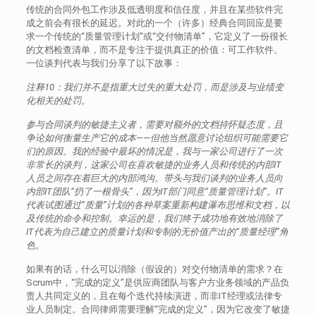
传统的合同外包工作涉及低透明度和信任度，并且在某些软件完
成之前会有很长的延迟。对此的一个（许多）经典合同回应是要
求一个传统的“质量管理计划”或“交付物清单”，它定义了一份很长
的文档检查清单，而不是专注于提供真正的价值：可工作软件。
一位谈判代表与我们分享了以下故事：
注释10：我们并不是指重大过失的重大处罚，而是涉及与业绩变
化相关的处罚。
参与合同谈判的敏捷主义者，需要对额外的文档持怀疑态度，且
争论如何衡量生产它的成本——但他当然愿意讨论组织可能需要它
们的原因。
我的经验中最坏的情况是，我与一家公司进行了一次
非常长的谈判，这家公司在喜欢敏捷的业务人员和传统的内部IT
人员之间存在着巨大的内部鸿沟。
带头与我们谈判的业务人员向
内部IT团队“扔了一根骨头”，因为IT部门同意“质量管理计划”。
IT
代表试图通过“质量”计划的各种草案重新构建瀑布思维和文档，以
及传统的命令和控制。
幸运的是，我们终于成功地有效地消除了
IT代表为自己建立的质量计划和专制的无价值产出的“质量经理”角
色。
如果有的话，什么可以消除（假设的）对交付物清单的需求？在
Scrum中，“完成的定义”是供应商团队与客户方业务领域的产品负
责人共同定义的，且在每个迭代持续演进，而非IT经理或法律专
业人员制定。合同律师需要理解“完成的定义”，因为它改变了敏捷