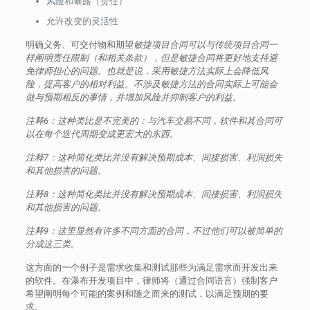
风险和暴露（责任）
允许改变的灵活性
明确义务、可交付物和期望
敏捷项目合同可以与传统项目合同一
样阐明责任限制（和相关条款），但是敏捷合同将更好地支持避
免律师担心的问题。
也就是说，采用敏捷方法实际上会降低风
险，提高客户的相对利益。
不涉及敏捷方法的合同实际上可能会
做与预期相反的事情，并增加风险并抑制客户的利益。
注释6：这种类比是不完美的：与汽车交易不同，软件和其合同可
以在每个迭代周期变成更宏大的东西。
注释7：这种简化类比并没有解决预期成本、间接损害、利润损失
和其他损害的问题。
注释8：这种简化类比并没有解决预期成本、间接损害、利润损失
和其他损害的问题。
注释9：这里显然有许多不同方面的合同，不过他们可以被简单的
分成这三类。
这方面的一个例子是需求收集和测试那些为满足需求而开发出来
的软件。在瀑布开发项目中，律师将（通过合同语言）强制客户
希望阐明每个可能的案例和随之而来的测试，以满足预期的要
求。