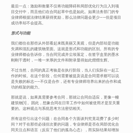
最后一点：激励和衡量不仅将功能障碍和局部优化行为注入到项
目交付中，而且他们在合同起草中也是如此。如果法务部门的专
业律师根据法律结果获得奖励，那么法律问题会更少——但是项目
成功率却不会提高。
形式与功能
我们都住在那些从外部看起来既美丽又美观，但是内部却是功能
失调和混乱的建筑物里面。这就是形式和功能的区别。所有的专
业律师都会告诉你，当合同完成并尘埃落定，在签字盒里的墨水
刚刚干透时，一堆一米厚的文件和附录显得如此熠熠生辉。
不过当然，合同的真正考验是在执行阶段，当人们实际在一起工
作的时候。在这个阶段，任何需要被提及说是合同需求都可以说
是失败的标志——不仅是合作，还有专业律师培养出来的合作和成
功的框架的能力。
那就是说，如果真需要参考合同，那就让合同自适应，更像一幢
建筑物[1] 。因此，想象合同在日常工作中如何被使用才是至关重
要的。这种观点与系统思考方法密切相关。
所有这些引出这个问题：在合同各个方面谈判究竟花费了多少时
间？对于在那些必须但次要的问题，专业律师是否在局部优化合
同关注点和语言（反应了他们的孤岛心态），而实际结果却增加