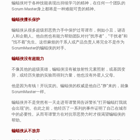
蝙蝠侠对于各种技能表现出持续学习的精神，在任何一个团队的
Scrum Master身上都将是一种难能可贵的精神。
蝙蝠侠擅长保护
蝙蝠侠从很多超级邪恶势力手中保护过哥谭市，例如小丑，谜语
人和企鹅人。他自然也有能力帮助团队对付“扰序者”，“干扰者”和
“找不着”先生。这些麻烦的干系人或产品负责人将完全不是作为
ScrumMaster的蝙蝠侠的对手。
蝙蝠侠没有超能力
不像其他的超级英雄，蝙蝠侠没有被放射性元素照射，或基因变
异，或经历失败的实验而得到力量，他也没有外星人父母。
他是因为有钱！开玩笑的。蝙蝠侠的权威是他自己“挣”来的，就像
ScrumMaster一样。
蝙蝠侠并不是突然有一天走进哥谭警局告诉警长“打开蝙蝠灯我就
会出现”的。在此之前，他经历了一系列的事件证明了自己在城市
中的必要性。从而哥谭警方在对抗罪恶势力时才很渴望蝙蝠侠的
帮助。
蝙蝠侠从不放弃