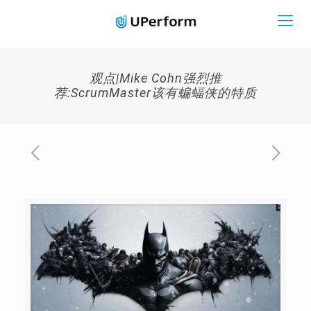
观点|Mike Cohn强烈推
荐:ScrumMaster该有蝙蝠侠的特质