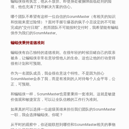
蝙蝠侠很有执念，他从不放弃。即使身处被捆绑面临处刑的险
境，他也充满了找寻解决方案的信心。
哪个团队不希望有这样一位自信的ScrumMaster（有相关的知识
和技能来度过险情）？面对手握引爆器的疯子小丑设定的不可能
完成的“交付日期”，然而团队不可能按时交付时，我希望能有蝙蝠
侠作为我们的ScrumMaster。
蝙蝠侠秉持道德准则
蝙蝠侠有自己独特的道德准则。在很年轻的时候目睹自己的双亲
被杀，让蝙蝠侠非常在意珍惜他人的生命。这也让他的行动变得
很有计划和可预期。
作为一名团队成员，我会很在意这个特性。不是因为担心
ScrumMaster会杀了我，而是有准则的人对待每个人会平等，公
正，可预期。
和蝙蝠侠一样，ScrumMaster也需要秉持一套准则。这就是敏捷
价值观和敏捷宣言，可以让全队信赖的工作行为准则。
如果真的可以选择一位超级英雄来担任我们团队的ScrumMaster
一职，我会选择蝙蝠侠。你呢？
从平时的观察中，你还能联想到哪些和ScrumMaster相关的事物