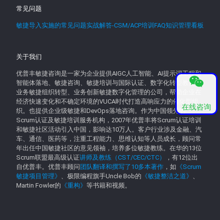
常见问题
敏捷导入实施的常见问题实战解答-CSM/ACP培训FAQ知识管理看板
关于我们
优普丰敏捷咨询是一家为企业提供AIGC人工智能、AI提示词工程和
智能体落地、敏捷咨询、敏捷培训与国际认证、数字化转型教育、
业务敏捷组织转型、业务创新敏捷数字化管理的公司，帮助企业在
经济快速变化和不确定环境的VUCA时代打造高响应力的催化型组
在线咨询
织。也提供企业级敏捷和DevOps落地咨询。作为中国领先的
Scrum认证及敏捷培训服务机构，2007年优普丰将Scrum认证培训
和敏捷社区活动引入中国，影响达10万人。客户行业涉及金融、汽
车、通信、医药等，注重工程能力、思维认知等人员成长，顾问常
年出任中国敏捷社区的意见领袖，培养多位敏捷教练。在华的13位
Scrum联盟最高级认证
讲师及教练（CST/CEC/CTC）
，有12位出
自优普丰。优普丰顾问
团队翻译和撰写了10多本著作
，如
《Scrum
敏捷项目管理》
、极限编程旗手Uncle Bob的
《敏捷整洁之道》
、
Martin Fowler的
《重构》
等书籍和视频。