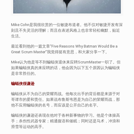
Mike Cohn是我很欣赏的一位敏捷布道者。他不仅对敏捷开发有深
刻且不失灵活的理解；而且在表述风格上也非常轻松幽默，贴近
生活。
最近看到他的一篇文章“Five Reasons Why Batman Would Be a
Great Scrum Master”我觉得挺有意思，和大家分享一下。
Mike认为他是等不到蝙蝠侠退休来应聘ScrumMaster一职了。但
如果蝙蝠侠真的来应聘的话，他会因为以下五个原因认为蝙蝠侠
是非常胜任的。
蝙蝠侠很谦逊
蝙蝠侠从不为自己的荣耀而战。他每次出手的背后都是来源于对
哥谭市的爱和责任。如果说布鲁斯韦恩是为自己的荣耀而战，那
他不应用蝙蝠侠的名号，而应该是公开自己的名字。
蝙蝠侠的谦逊还表现在他对于各种新事物的学习。他是个体操高
手；杀伤性武器专家；精通腹语和催眠；同时还是马术，冲浪和
滑雪等运动的高手。